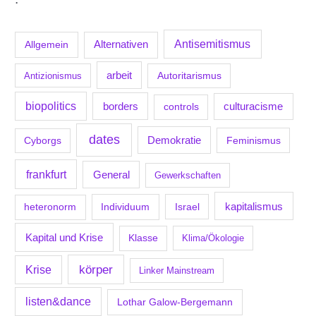
Antisemitismus
Allgemein
Alternativen
arbeit
Antizionismus
Autoritarismus
biopolitics
borders
culturacisme
controls
dates
Demokratie
Feminismus
Cyborgs
frankfurt
General
Gewerkschaften
kapitalismus
Individuum
Israel
heteronorm
Kapital und Krise
Klasse
Klima/Ökologie
körper
Krise
Linker Mainstream
listen&dance
Lothar Galow-Bergemann