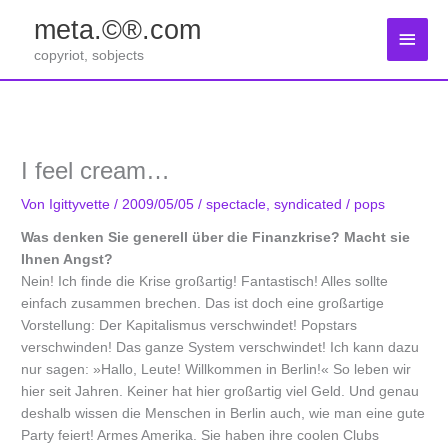
Zum
meta.©®.com
Inhalt
Haup
springen
copyriot, sobjects
I feel cream…
Von
Igittyvette
/
2009/05/05
/
spectacle
,
syndicated
/
pops
Was denken Sie generell über die Finanzkrise? Macht sie
Ihnen Angst?
Nein! Ich finde die Krise großartig! Fantastisch! Alles sollte
einfach zusammen brechen. Das ist doch eine großartige
Vorstellung: Der Kapitalismus verschwindet! Popstars
verschwinden! Das ganze System verschwindet! Ich kann dazu
nur sagen: »Hallo, Leute! Willkommen in Berlin!« So leben wir
hier seit Jahren. Keiner hat hier großartig viel Geld. Und genau
deshalb wissen die Menschen in Berlin auch, wie man eine gute
Party feiert! Armes Amerika. Sie haben ihre coolen Clubs