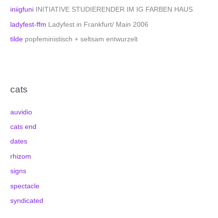
iniigfuni
INITIATIVE STUDIERENDER IM IG FARBEN HAUS
ladyfest-ffm
Ladyfest in Frankfurt/ Main 2006
tilde
popfeministisch + seltsam entwurzelt
cats
auvidio
cats end
dates
rhizom
signs
spectacle
syndicated