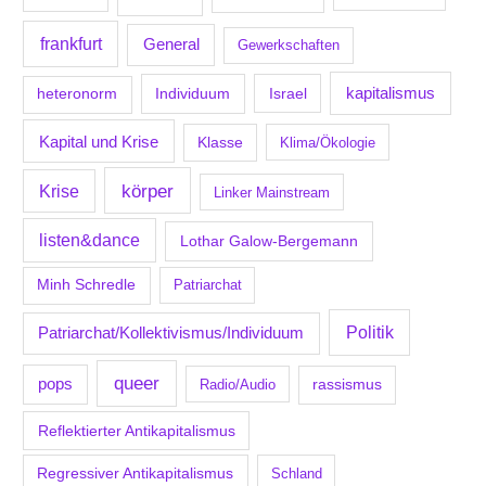
frankfurt
General
Gewerkschaften
kapitalismus
Individuum
Israel
heteronorm
Kapital und Krise
Klasse
Klima/Ökologie
körper
Krise
Linker Mainstream
listen&dance
Lothar Galow-Bergemann
Minh Schredle
Patriarchat
Politik
Patriarchat/Kollektivismus/Individuum
queer
pops
Radio/Audio
rassismus
Reflektierter Antikapitalismus
Regressiver Antikapitalismus
Schland