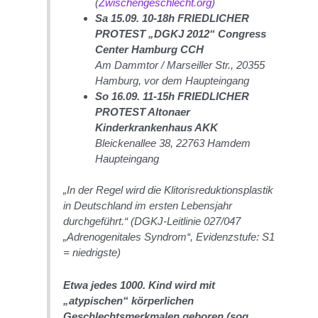
(
Zwischengeschlecht.org
)
Sa 15.09. 10-18h FRIEDLICHER
PROTEST „DGKJ 2012“ Congress
Center Hamburg CCH
Am Dammtor / Marseiller Str., 20355
Hamburg, vor dem Haupteingang
So 16.09. 11-15h FRIEDLICHER
PROTEST Altonaer
Kinderkrankenhaus AKK
Bleickenallee 38, 22763 Hamdem
Haupteingang
„In der Regel wird die Klitorisreduktionsplastik
in Deutschland im ersten Lebensjahr
durchgeführt.“
(DGKJ-Leitlinie 027/047
„Adrenogenitales Syndrom“, Evidenzstufe: S1
= niedrigste)
Etwa jedes 1000. Kind wird mit
„atypischen“ körperlichen
Geschlechtsmerkmalen geboren (sog.