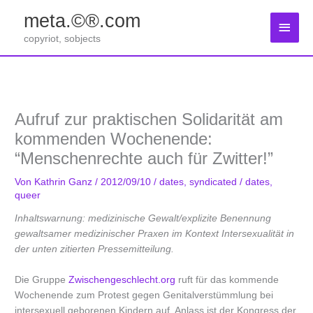
Zum
meta.©®.com
Inhalt
Haup
springen
copyriot, sobjects
Aufruf zur praktischen Solidarität am
kommenden Wochenende:
“Menschenrechte auch für Zwitter!”
Von
Kathrin Ganz
/
2012/09/10
/
dates
,
syndicated
/
dates
,
queer
Inhaltswarnung: medizinische Gewalt/explizite Benennung
gewaltsamer medizinischer Praxen im Kontext Intersexualität in
der unten zitierten Pressemitteilung.
Die Gruppe
Zwischengeschlecht.org
ruft für das kommende
Wochenende zum Protest gegen Genitalverstümmlung bei
intersexuell geborenen Kindern auf. Anlass ist der Kongress der