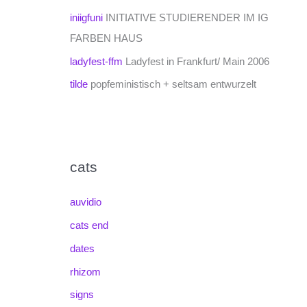
iniigfuni
INITIATIVE STUDIERENDER IM IG
FARBEN HAUS
ladyfest-ffm
Ladyfest in Frankfurt/ Main 2006
tilde
popfeministisch + seltsam entwurzelt
cats
auvidio
cats end
dates
rhizom
signs