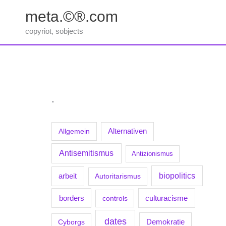
Zum
meta.©®.com
Inhalt
springen
copyriot, sobjects
.
Allgemein
Alternativen
Antisemitismus
Antizionismus
biopolitics
arbeit
Autoritarismus
borders
culturacisme
controls
dates
Demokratie
Cyborgs