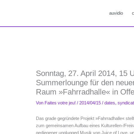
auvidio
c
Sonntag, 27. April 2014, 15 Uh
Summerlounge für den neuen se
Raum »Fahrradhalle« in Off
Von
Faites votre jeu!
/
2014/04/15
/
dates
,
syndica
Das grade gegründete Projekt »Fahrradhalle« stellt
zum gemeinsamen Aufbau eines Kulturellen-/Freira
gediegener unplugged Musik von Juice of Love, u