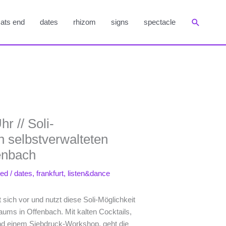
Suchen
ats end
dates
rhizom
signs
spectacle
r // So­li-
lbst­ver­wal­te­ten
enbach
ted
/
dates
,
frankfurt
,
listen&dance
 sich vor und nutzt diese Soli-Möglichkeit
ums in Offenbach. Mit kalten Cocktails,
nd einem Siebdruck-Workshop, geht die