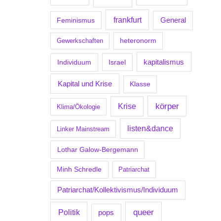
frankfurt
Feminismus
General
Gewerkschaften
heteronorm
kapitalismus
Individuum
Israel
Kapital und Krise
Klasse
körper
Krise
Klima/Ökologie
listen&dance
Linker Mainstream
Lothar Galow-Bergemann
Minh Schredle
Patriarchat
Patriarchat/Kollektivismus/Individuum
Politik
queer
pops