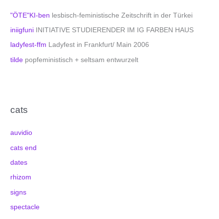
"ÖTE"KI-ben
lesbisch-feministische Zeitschrift in der Türkei
iniigfuni
INITIATIVE STUDIERENDER IM IG FARBEN HAUS
ladyfest-ffm
Ladyfest in Frankfurt/ Main 2006
tilde
popfeministisch + seltsam entwurzelt
cats
auvidio
cats end
dates
rhizom
signs
spectacle