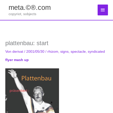
Zum
meta.©®.com
Inhalt
Haup
springen
copyriot, sobjects
plattenbau: start
Von
derivat
/
2001/05/30
/
rhizom
,
signs
,
spectacle
,
syndicated
flyer mash up