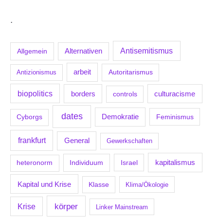
.
Antisemitismus
Allgemein
Alternativen
arbeit
Antizionismus
Autoritarismus
biopolitics
borders
culturacisme
controls
dates
Demokratie
Feminismus
Cyborgs
frankfurt
General
Gewerkschaften
kapitalismus
Individuum
Israel
heteronorm
Kapital und Krise
Klasse
Klima/Ökologie
körper
Krise
Linker Mainstream