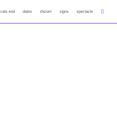
Suche
cats end
dates
rhizom
signs
spectacle