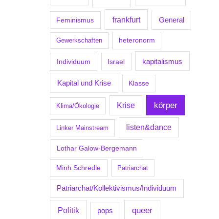
frankfurt
Feminismus
General
Gewerkschaften
heteronorm
kapitalismus
Individuum
Israel
Kapital und Krise
Klasse
körper
Krise
Klima/Ökologie
listen&dance
Linker Mainstream
Lothar Galow-Bergemann
Minh Schredle
Patriarchat
Patriarchat/Kollektivismus/Individuum
Politik
queer
pops