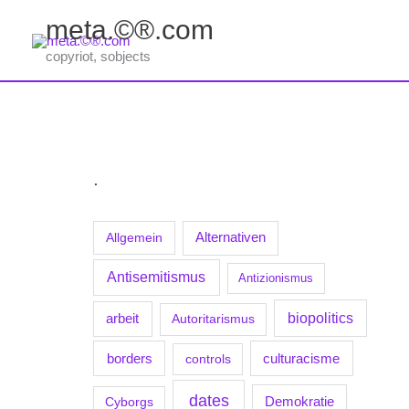
Zum
meta.©®.com
Inhalt
springen
copyriot, sobjects
.
Allgemein
Alternativen
Antisemitismus
Antizionismus
biopolitics
arbeit
Autoritarismus
borders
culturacisme
controls
dates
Demokratie
Cyborgs