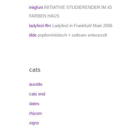
iniigfuni
INITIATIVE STUDIERENDER IM IG
FARBEN HAUS
ladyfest-ffm
Ladyfest in Frankfurt/ Main 2006
tilde
popfeministisch + seltsam entwurzelt
cats
auvidio
cats end
dates
rhizom
signs