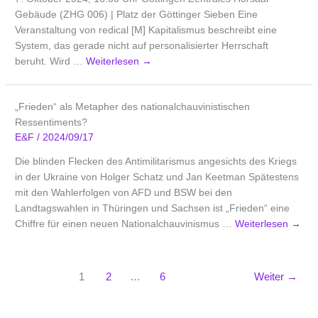
Gebäude (ZHG 006) | Platz der Göttinger Sieben Eine
Veranstaltung von redical [M] Kapitalismus beschreibt eine
System, das gerade nicht auf personalisierter Herrschaft
beruht. Wird …
Weiterlesen
→
„Frieden“ als Metapher des nationalchauvinistischen
Ressentiments?
E&F
/
2024/09/17
Die blinden Flecken des Antimilitarismus angesichts des Kriegs
in der Ukraine von Holger Schatz und Jan Keetman Spätestens
mit den Wahlerfolgen von AFD und BSW bei den
Landtagswahlen in Thüringen und Sachsen ist „Frieden“ eine
Chiffre für einen neuen Nationalchauvinismus …
Weiterlesen
→
1
2
…
6
Weiter
→