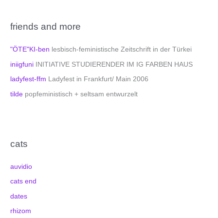
friends and more
"ÖTE"KI-ben
lesbisch-feministische Zeitschrift in der Türkei
iniigfuni
INITIATIVE STUDIERENDER IM IG FARBEN HAUS
ladyfest-ffm
Ladyfest in Frankfurt/ Main 2006
tilde
popfeministisch + seltsam entwurzelt
cats
auvidio
cats end
dates
rhizom