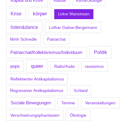
Kapital und Krise
Klasse
Klima/Ökologie
körper
Krise
Linker Mainstream
listen&dance
Lothar Galow-Bergemann
Minh Schredle
Patriarchat
Politik
Patriarchat/Kollektivismus/Individuum
queer
pops
Radio/Audio
rassismus
Reflektierter Antikapitalismus
Regressiver Antikapitalismus
Schland
Soziale Bewegungen
Veranstaltungen
Termine
Verschwörungsphantasien
Ökologie