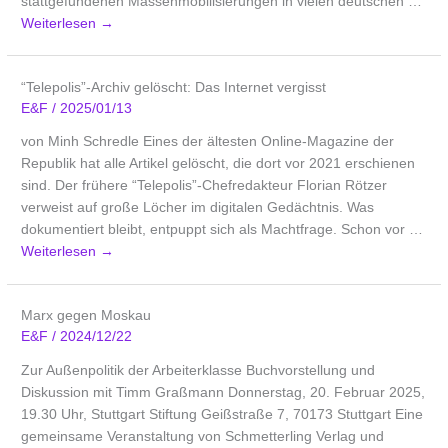
stattgefundenen Massenmobilisierungen in vielen deutschen …
Weiterlesen
→
“Telepolis”-Archiv gelöscht: Das Internet vergisst
E&F
/
2025/01/13
von Minh Schredle Eines der ältesten Online-Magazine der
Republik hat alle Artikel gelöscht, die dort vor 2021 erschienen
sind. Der frühere “Telepolis”-Chefredakteur Florian Rötzer
verweist auf große Löcher im digitalen Gedächtnis. Was
dokumentiert bleibt, entpuppt sich als Machtfrage. Schon vor …
Weiterlesen
→
Marx gegen Moskau
E&F
/
2024/12/22
Zur Außenpolitik der Arbeiterklasse Buchvorstellung und
Diskussion mit Timm Graßmann Donnerstag, 20. Februar 2025,
19.30 Uhr, Stuttgart Stiftung Geißstraße 7, 70173 Stuttgart Eine
gemeinsame Veranstaltung von Schmetterling Verlag und