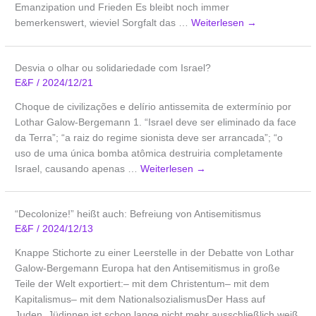
Emanzipation und Frieden Es bleibt noch immer
bemerkenswert, wieviel Sorgfalt das …
Weiterlesen
→
Desvia o olhar ou solidariedade com Israel?
E&F
/
2024/12/21
Choque de civilizações e delírio antissemita de extermínio por
Lothar Galow-Bergemann 1. “Israel deve ser eliminado da face
da Terra”; “a raiz do regime sionista deve ser arrancada”; “o
uso de uma única bomba atômica destruiria completamente
Israel, causando apenas …
Weiterlesen
→
“Decolonize!” heißt auch: Befreiung von Antisemitismus
E&F
/
2024/12/13
Knappe Stichorte zu einer Leerstelle in der Debatte von Lothar
Galow-Bergemann Europa hat den Antisemitismus in große
Teile der Welt exportiert:– mit dem Christentum– mit dem
Kapitalismus– mit dem NationalsozialismusDer Hass auf
Juden_Jüdinnen ist schon lange nicht mehr ausschließlich weiß