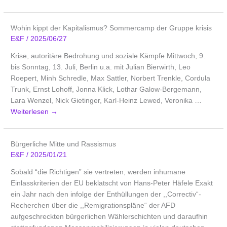
Wohin kippt der Kapitalismus? Sommercamp der Gruppe krisis
E&F
/
2025/06/27
Krise, autoritäre Bedrohung und soziale Kämpfe Mittwoch, 9.
bis Sonntag, 13. Juli, Berlin u.a. mit Julian Bierwirth, Leo
Roepert, Minh Schredle, Max Sattler, Norbert Trenkle, Cordula
Trunk, Ernst Lohoff, Jonna Klick, Lothar Galow-Bergemann,
Lara Wenzel, Nick Gietinger, Karl-Heinz Lewed, Veronika …
Weiterlesen
→
Bürgerliche Mitte und Rassismus
E&F
/
2025/01/21
Sobald “die Richtigen” sie vertreten, werden inhumane
Einlasskriterien der EU beklatscht von Hans-Peter Häfele Exakt
ein Jahr nach den infolge der Enthüllungen der ,,Correctiv“-
Recherchen über die ,,Remigrationspläne“ der AFD
aufgeschreckten bürgerlichen Wählerschichten und daraufhin