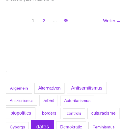
1
2
…
85
Weiter
→
.
Antisemitismus
Allgemein
Alternativen
arbeit
Antizionismus
Autoritarismus
biopolitics
borders
culturacisme
controls
dates
Demokratie
Feminismus
Cyborgs