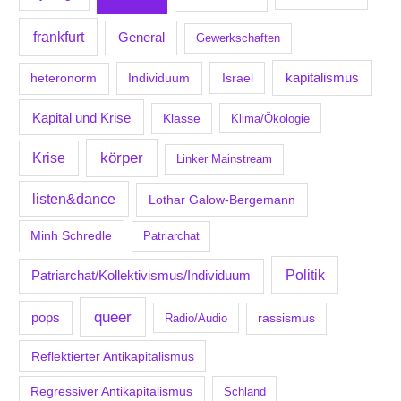
frankfurt
General
Gewerkschaften
kapitalismus
Individuum
Israel
heteronorm
Kapital und Krise
Klasse
Klima/Ökologie
körper
Krise
Linker Mainstream
listen&dance
Lothar Galow-Bergemann
Minh Schredle
Patriarchat
Politik
Patriarchat/Kollektivismus/Individuum
queer
pops
Radio/Audio
rassismus
Reflektierter Antikapitalismus
Regressiver Antikapitalismus
Schland