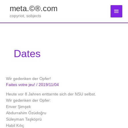
Zum
meta.©®.com
Inhalt
Haup
springen
copyriot, sobjects
Dates
Wir gedenken der Opfer!
Faites votre jeu!
/
2019/11/04
Heute vor 8 Jahren enttarnte sich der NSU selbst.
Wir gedenken der Opfer:
Enver Şimşek
Abdurrahim Özüdoğru
Süleyman Taşköprü
Habil Kılıç