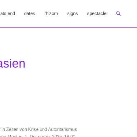
Suchen
ats end
dates
rhizom
signs
spectacle
asien
 in Zeiten von Krise und Autoritarismus
ann Montag, 1. Dezember 2025, 19.00