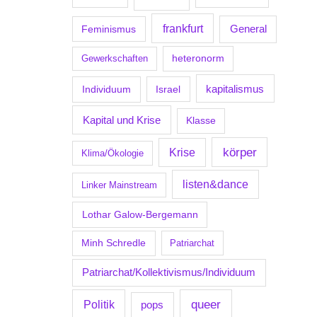
frankfurt
Feminismus
General
Gewerkschaften
heteronorm
kapitalismus
Individuum
Israel
Kapital und Krise
Klasse
körper
Krise
Klima/Ökologie
listen&dance
Linker Mainstream
Lothar Galow-Bergemann
Minh Schredle
Patriarchat
Patriarchat/Kollektivismus/Individuum
Politik
queer
pops