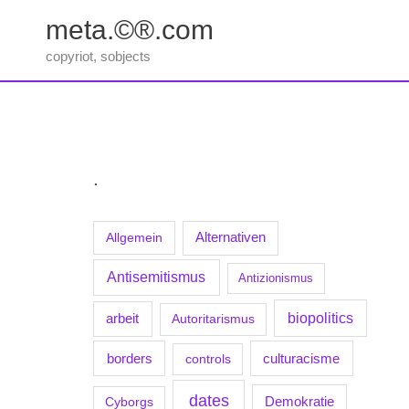
Zum
meta.©®.com
Inhalt
springen
copyriot, sobjects
.
Allgemein
Alternativen
Antisemitismus
Antizionismus
biopolitics
arbeit
Autoritarismus
borders
culturacisme
controls
dates
Demokratie
Cyborgs