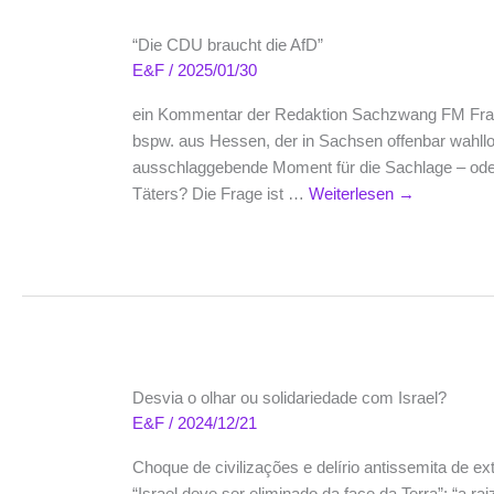
“Die CDU braucht die AfD”
E&F
/
2025/01/30
ein Kommentar der Redaktion Sachzwang FM Frage:
bspw. aus Hessen, der in Sachsen offenbar wahllo
ausschlaggebende Moment für die Sachlage – oder
Täters? Die Frage ist …
Weiterlesen
→
Desvia o olhar ou solidariedade com Israel?
E&F
/
2024/12/21
Choque de civilizações e delírio antissemita de 
“Israel deve ser eliminado da face da Terra”; “a ra