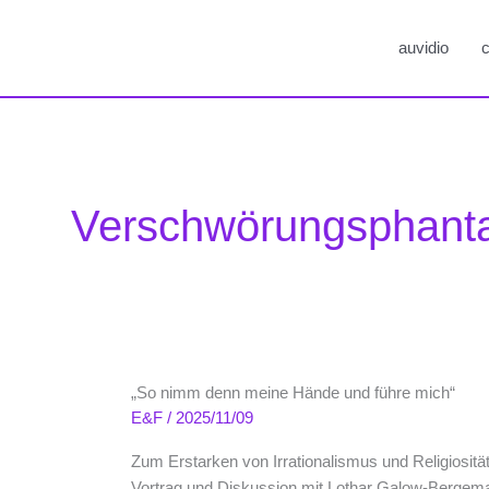
auvidio
c
Verschwörungsphant
„So nimm denn meine Hände und führe mich“
E&F
/
2025/11/09
Zum Erstarken von Irrationalismus und Religiosität
Vortrag und Diskussion mit Lothar Galow-Bergem