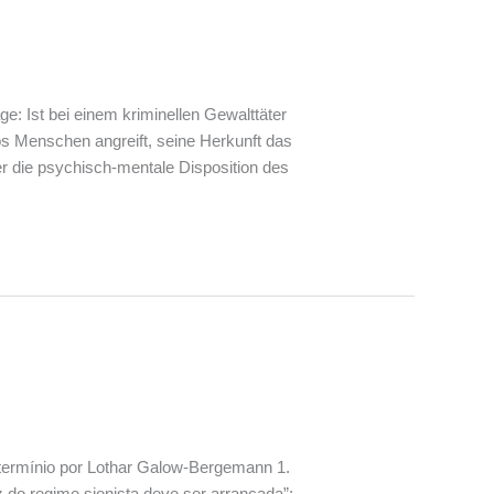
 Ist bei einem kriminellen Gewalttäter
s Menschen angreift, seine Herkunft das
 die psychisch-mentale Disposition des
extermínio por Lothar Galow-Bergemann 1.
iz do regime sionista deve ser arrancada”;