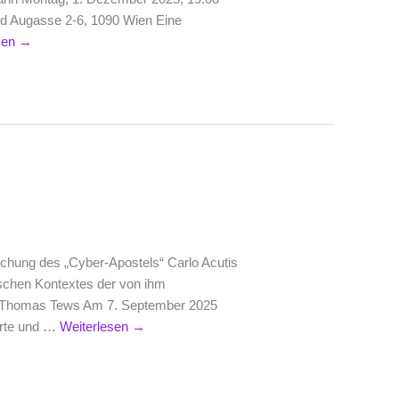
nd Augasse 2-6, 1090 Wien Eine
sen
→
rechung des „Cyber-Apostels“ Carlo Acutis
ischen Kontextes der von ihm
n Thomas Tews Am 7. September 2025
erte und …
Weiterlesen
→