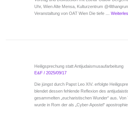
Uhr, Wien Alte Mensa, Kulturzentrum @4lthangru
Veranstaltung von OAT Wien Die tiefe …
Weiterle
Heiligsprechung statt Antijudaismusaufarbeitung
E&F
/
2025/09/17
Die jüngst durch Papst Leo XIV. erfolgte Heiligsp
blendet dessen fehlende Reflexion des antijudaist
gesammelten „eucharistischen Wunder“ aus. Vo
wurde in Rom der als „Cyber-Apostel“ apostrophi