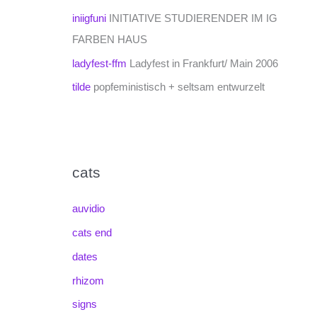
iniigfuni
INITIATIVE STUDIERENDER IM IG
FARBEN HAUS
ladyfest-ffm
Ladyfest in Frankfurt/ Main 2006
tilde
popfeministisch + seltsam entwurzelt
cats
auvidio
cats end
dates
rhizom
signs