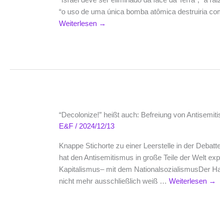
“o uso de uma única bomba atômica destruiria c
Weiterlesen
→
“Decolonize!” heißt auch: Befreiung von Antisemit
E&F
/
2024/12/13
Knappe Stichorte zu einer Leerstelle in der Deb
hat den Antisemitismus in große Teile der Welt ex
Kapitalismus– mit dem NationalsozialismusDer Ha
nicht mehr ausschließlich weiß …
Weiterlesen
→