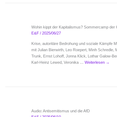
Wohin kippt der Kapitalismus? Sommercamp der G
E&F
/
2025/06/27
Krise, autoritäre Bedrohung und soziale Kämpfe Mitt
mit Julian Bierwirth, Leo Roepert, Minh Schredle, 
Trunk, Ernst Lohoff, Jonna Klick, Lothar Galow-B
Karl-Heinz Lewed, Veronika …
Weiterlesen
→
Audio: Antisemitismus und die AfD
E&F
/
2025/06/10