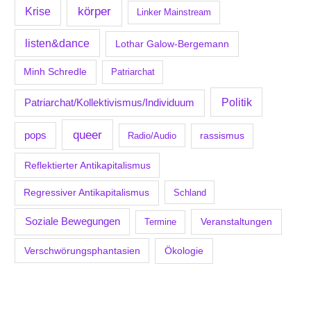
körper
Krise
Linker Mainstream
listen&dance
Lothar Galow-Bergemann
Minh Schredle
Patriarchat
Politik
Patriarchat/Kollektivismus/Individuum
queer
pops
Radio/Audio
rassismus
Reflektierter Antikapitalismus
Regressiver Antikapitalismus
Schland
Soziale Bewegungen
Veranstaltungen
Termine
Verschwörungsphantasien
Ökologie