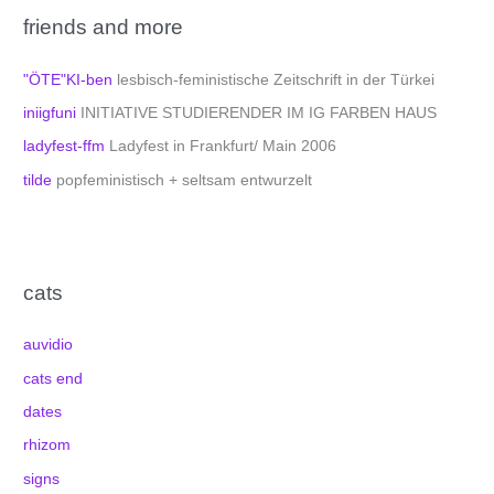
friends and more
"ÖTE"KI-ben
lesbisch-feministische Zeitschrift in der Türkei
iniigfuni
INITIATIVE STUDIERENDER IM IG FARBEN HAUS
ladyfest-ffm
Ladyfest in Frankfurt/ Main 2006
tilde
popfeministisch + seltsam entwurzelt
cats
auvidio
cats end
dates
rhizom
signs