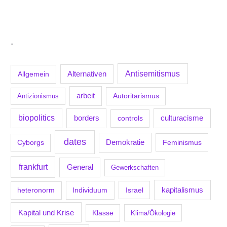
.
Antisemitismus
Allgemein
Alternativen
arbeit
Antizionismus
Autoritarismus
biopolitics
borders
culturacisme
controls
dates
Demokratie
Feminismus
Cyborgs
frankfurt
General
Gewerkschaften
kapitalismus
Individuum
Israel
heteronorm
Kapital und Krise
Klasse
Klima/Ökologie