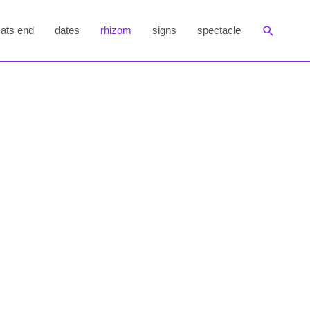
Suchen
ats end
dates
rhizom
signs
spectacle