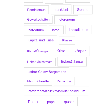
frankfurt
Feminismus
General
Gewerkschaften
heteronorm
kapitalismus
Individuum
Israel
Kapital und Krise
Klasse
körper
Krise
Klima/Ökologie
listen&dance
Linker Mainstream
Lothar Galow-Bergemann
Minh Schredle
Patriarchat
Patriarchat/Kollektivismus/Individuum
Politik
queer
pops