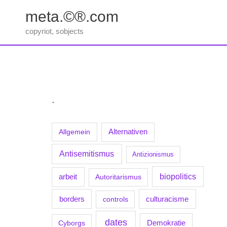
Zum
meta.©®.com
Inhalt
springen
copyriot, sobjects
.
Allgemein
Alternativen
Antisemitismus
Antizionismus
biopolitics
arbeit
Autoritarismus
borders
culturacisme
controls
dates
Demokratie
Cyborgs