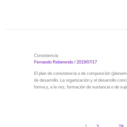
Consistencia
Fernando Reberendo
/
2019/07/17
El plan de consistencia o de composición (planom
de desarrollo. La organización y el desarrollo conc
forma y, a la vez, formación de sustancia o de suj
1
2
…
78