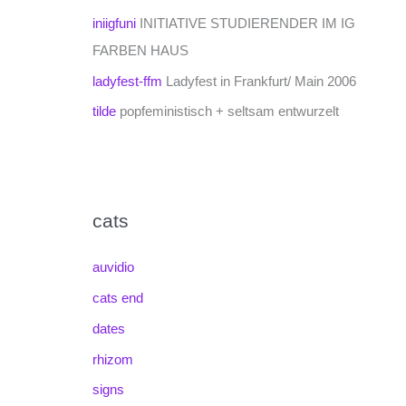
iniigfuni
INITIATIVE STUDIERENDER IM IG
FARBEN HAUS
ladyfest-ffm
Ladyfest in Frankfurt/ Main 2006
tilde
popfeministisch + seltsam entwurzelt
cats
auvidio
cats end
dates
rhizom
signs