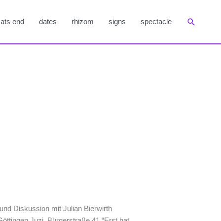
Suchen
ats end
dates
rhizom
signs
spectacle
nd Diskussion mit Julian Bierwirth
Göttingen Juzi, Bürgerstraße 41 “Erst hat