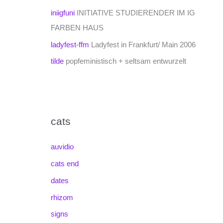
iniigfuni
INITIATIVE STUDIERENDER IM IG
FARBEN HAUS
ladyfest-ffm
Ladyfest in Frankfurt/ Main 2006
tilde
popfeministisch + seltsam entwurzelt
cats
auvidio
cats end
dates
rhizom
signs