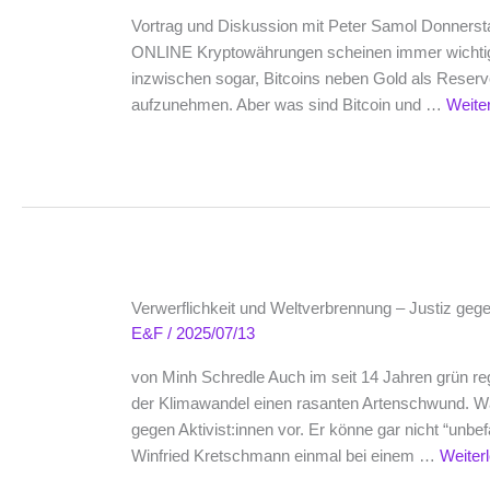
Vortrag und Diskussion mit Peter Samol Donnerst
ONLINE Kryptowährungen scheinen immer wichtige
inzwischen sogar, Bitcoins neben Gold als Reser
aufzunehmen. Aber was sind Bitcoin und …
Weite
Verwerflichkeit und Weltverbrennung – Justiz geg
E&F
/
2025/07/13
von Minh Schredle Auch im seit 14 Jahren grün r
der Klimawandel einen rasanten Artenschwund. Wä
gegen Aktivist:innen vor. Er könne gar nicht “un
Winfried Kretschmann einmal bei einem …
Weiter