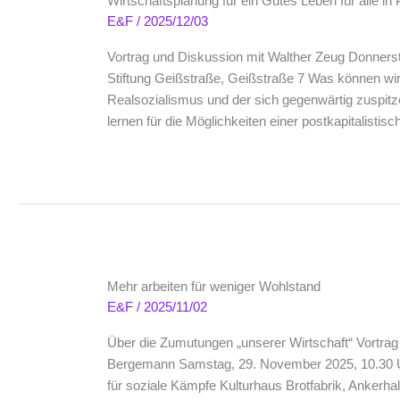
Wirtschaftsplanung für ein Gutes Leben für alle i
E&F
/
2025/12/03
Vortrag und Diskussion mit Walther Zeug Donnersta
Stiftung Geißstraße, Geißstraße 7 Was können wir
Realsozialismus und der sich gegenwärtig zuspit
lernen für die Möglichkeiten einer postkapitalisti
Mehr arbeiten für weniger Wohlstand
E&F
/
2025/11/02
Über die Zumutungen „unserer Wirtschaft“ Vortrag
Bergemann Samstag, 29. November 2025, 10.30 
für soziale Kämpfe Kulturhaus Brotfabrik, Ankerhal