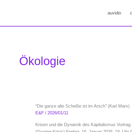
auvidio
c
Ökologie
“Die ganze alte Scheiße ist im Arsch” (Karl Marx)
E&F
/
2026/01/11
Krisen und die Dynamik des Kapitalismus Vortrag u
(Gruppe Krisis) Freitag, 16. Januar 2026, 18. Uhr 