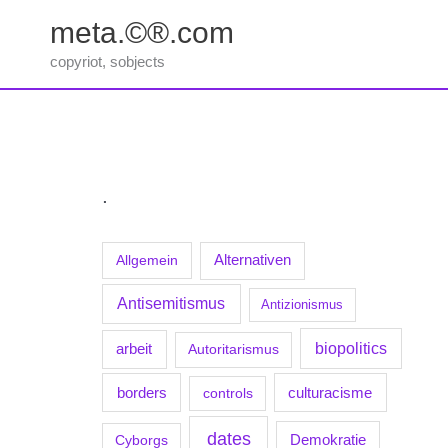
Zum
meta.©®.com
Inhalt
springen
copyriot, sobjects
.
Allgemein
Alternativen
Antisemitismus
Antizionismus
biopolitics
arbeit
Autoritarismus
borders
culturacisme
controls
dates
Demokratie
Cyborgs