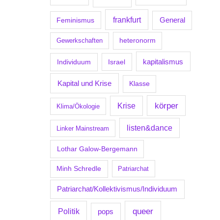
frankfurt
Feminismus
General
Gewerkschaften
heteronorm
kapitalismus
Individuum
Israel
Kapital und Krise
Klasse
körper
Krise
Klima/Ökologie
listen&dance
Linker Mainstream
Lothar Galow-Bergemann
Minh Schredle
Patriarchat
Patriarchat/Kollektivismus/Individuum
Politik
queer
pops