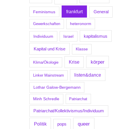
frankfurt
Feminismus
General
Gewerkschaften
heteronorm
kapitalismus
Individuum
Israel
Kapital und Krise
Klasse
körper
Krise
Klima/Ökologie
listen&dance
Linker Mainstream
Lothar Galow-Bergemann
Minh Schredle
Patriarchat
Patriarchat/Kollektivismus/Individuum
Politik
queer
pops