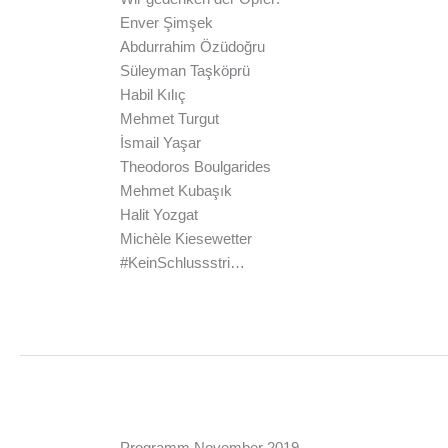
Enver Şimşek
Abdurrahim Özüdoğru
Süleyman Taşköprü
Habil Kılıç
Mehmet Turgut
İsmail Yaşar
Theodoros Boulgarides
Mehmet Kubaşık
Halit Yozgat
Michèle Kiesewetter
#KeinSchlussstri…
Programm November 2019