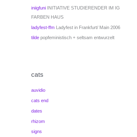
iniigfuni
INITIATIVE STUDIERENDER IM IG
FARBEN HAUS
ladyfest-ffm
Ladyfest in Frankfurt/ Main 2006
tilde
popfeministisch + seltsam entwurzelt
cats
auvidio
cats end
dates
rhizom
signs