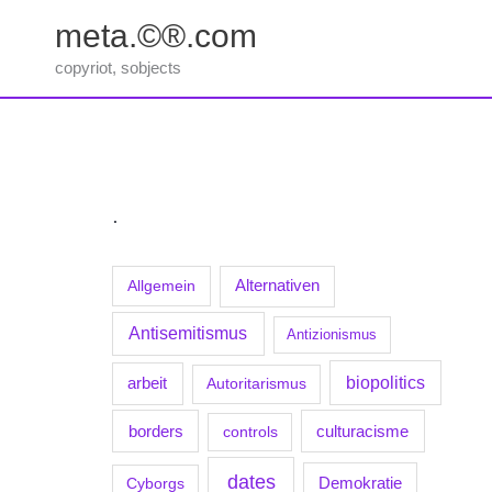
Zum
meta.©®.com
Inhalt
springen
copyriot, sobjects
.
Allgemein
Alternativen
Antisemitismus
Antizionismus
biopolitics
arbeit
Autoritarismus
borders
culturacisme
controls
dates
Demokratie
Cyborgs