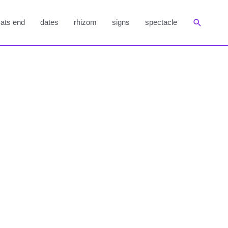
Suchen
ats end
dates
rhizom
signs
spectacle