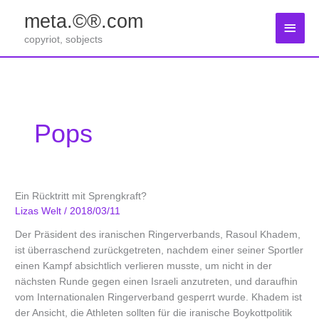
Zum
meta.©®.com
Inhalt
Haup
springen
copyriot, sobjects
Pops
Ein Rücktritt mit Sprengkraft?
Lizas Welt
/
2018/03/11
Der Präsident des iranischen Ringerverbands, Rasoul Khadem,
ist überraschend zurückgetreten, nachdem einer seiner Sportler
einen Kampf absichtlich verlieren musste, um nicht in der
nächsten Runde gegen einen Israeli anzutreten, und daraufhin
vom Internationalen Ringerverband gesperrt wurde. Khadem ist
der Ansicht, die Athleten sollten für die iranische Boykottpolitik