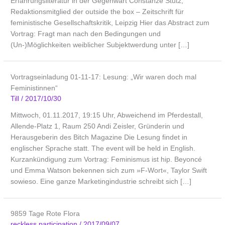
Erfahrungsliteratur in der Gegenwart Constanze Stutz,
Redaktionsmitglied der outside the box – Zeitschrift für
feministische Gesellschaftskritik, Leipzig Hier das Abstract zum
Vortrag: Fragt man nach den Bedingungen und
(Un-)Möglichkeiten weiblicher Subjektwerdung unter […]
Vortragseinladung 01-11-17: Lesung: „Wir waren doch mal
Feministinnen“
Till
/
2017/10/30
Mittwoch, 01.11.2017, 19:15 Uhr, Abweichend im Pferdestall,
Allende-Platz 1, Raum 250 Andi Zeisler, Gründerin und
Herausgeberin des Bitch Magazine Die Lesung findet in
englischer Sprache statt. The event will be held in English.
Kurzankündigung zum Vortrag: Feminismus ist hip. Beyoncé
und Emma Watson bekennen sich zum »F-Wort«, Taylor Swift
sowieso. Eine ganze Marketingindustrie schreibt sich […]
9859 Tage Rote Flora
reckless participation
/
2017/09/07