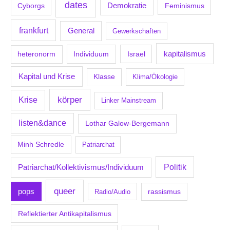
dates
Demokratie
Feminismus
Cyborgs
frankfurt
General
Gewerkschaften
kapitalismus
Individuum
Israel
heteronorm
Kapital und Krise
Klasse
Klima/Ökologie
körper
Krise
Linker Mainstream
listen&dance
Lothar Galow-Bergemann
Minh Schredle
Patriarchat
Politik
Patriarchat/Kollektivismus/Individuum
queer
pops
Radio/Audio
rassismus
Reflektierter Antikapitalismus