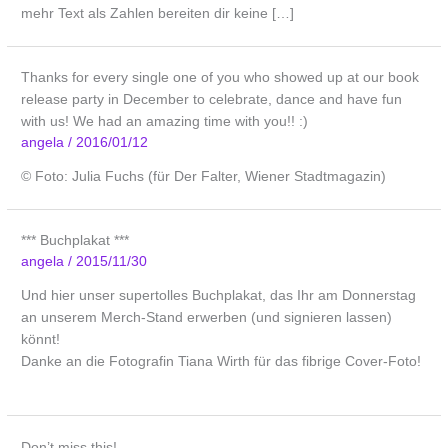
mehr Text als Zahlen bereiten dir keine […]
Thanks for every single one of you who showed up at our book
release party in December to celebrate, dance and have fun
with us! We had an amazing time with you!! :)
angela
/
2016/01/12
© Foto: Julia Fuchs (für Der Falter, Wiener Stadtmagazin)
*** Buchplakat ***
angela
/
2015/11/30
Und hier unser supertolles Buchplakat, das Ihr am Donnerstag
an unserem Merch-Stand erwerben (und signieren lassen)
könnt!
Danke an die Fotografin Tiana Wirth für das fibrige Cover-Foto!
Don’t miss this!