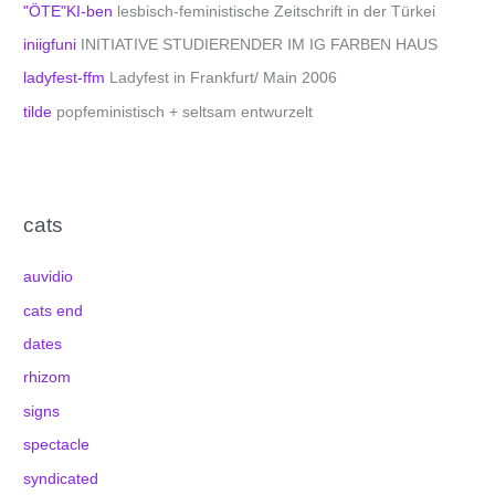
"ÖTE"KI-ben
lesbisch-feministische Zeitschrift in der Türkei
iniigfuni
INITIATIVE STUDIERENDER IM IG FARBEN HAUS
ladyfest-ffm
Ladyfest in Frankfurt/ Main 2006
tilde
popfeministisch + seltsam entwurzelt
cats
auvidio
cats end
dates
rhizom
signs
spectacle
syndicated