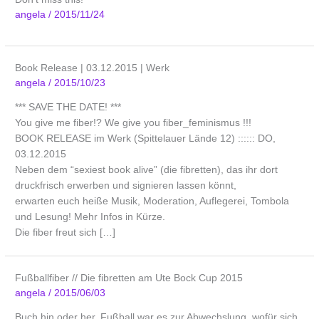
angela
/
2015/11/24
Book Release | 03.12.2015 | Werk
angela
/
2015/10/23
*** SAVE THE DATE! ***
You give me fiber!? We give you fiber_feminismus !!!
BOOK RELEASE im Werk (Spittelauer Lände 12) :::::: DO,
03.12.2015
Neben dem “sexiest book alive” (die fibretten), das ihr dort
druckfrisch erwerben und signieren lassen könnt,
erwarten euch heiße Musik, Moderation, Auflegerei, Tombola
und Lesung! Mehr Infos in Kürze.
Die fiber freut sich […]
Fußballfiber // Die fibretten am Ute Bock Cup 2015
angela
/
2015/06/03
Buch hin oder her, Fußball war es zur Abwechslung, wofür sich