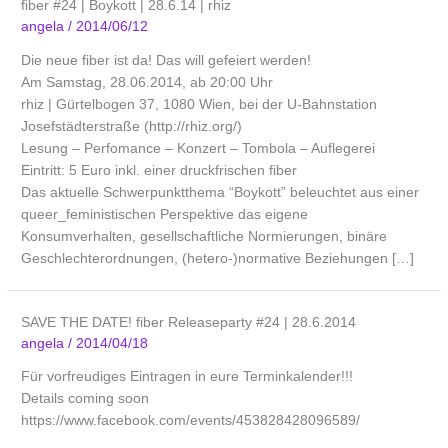
fiber #24 | Boykott | 28.6.14 | rhiz
angela
/
2014/06/12
Die neue fiber ist da! Das will gefeiert werden!
Am Samstag, 28.06.2014, ab 20:00 Uhr
rhiz | Gürtelbogen 37, 1080 Wien, bei der U-Bahnstation
Josefstädterstraße (http://rhiz.org/)
Lesung – Perfomance – Konzert – Tombola – Auflegerei
Eintritt: 5 Euro inkl. einer druckfrischen fiber
Das aktuelle Schwerpunktthema “Boykott” beleuchtet aus einer
queer_feministischen Perspektive das eigene
Konsumverhalten, gesellschaftliche Normierungen, binäre
Geschlechterordnungen, (hetero-)normative Beziehungen […]
SAVE THE DATE! fiber Releaseparty #24 | 28.6.2014
angela
/
2014/04/18
Für vorfreudiges Eintragen in eure Terminkalender!!!
Details coming soon
https://www.facebook.com/events/453828428096589/