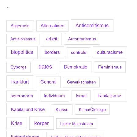
.
Antisemitismus
Allgemein
Alternativen
arbeit
Antizionismus
Autoritarismus
biopolitics
borders
culturacisme
controls
dates
Demokratie
Feminismus
Cyborgs
frankfurt
General
Gewerkschaften
kapitalismus
Individuum
Israel
heteronorm
Kapital und Krise
Klasse
Klima/Ökologie
körper
Krise
Linker Mainstream