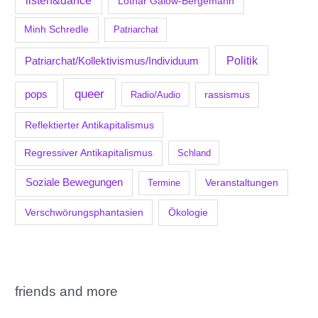
listen&dance
Lothar Galow-Bergemann
Minh Schredle
Patriarchat
Politik
Patriarchat/Kollektivismus/Individuum
queer
pops
Radio/Audio
rassismus
Reflektierter Antikapitalismus
Regressiver Antikapitalismus
Schland
Soziale Bewegungen
Veranstaltungen
Termine
Verschwörungsphantasien
Ökologie
friends and more