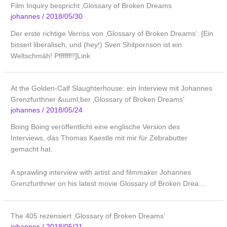
Film Inquiry bespricht ‚Glossary of Broken Dreams
johannes
/
2018/05/30
Der erste richtige Verriss von ‚Glossary of Broken Dreams‘. [Ein
bisserl liberalisch, und (hey!) Sven Shitpornson ist ein
Weltschmäh! Pffffff!!]Link
At the Golden-Calf Slaughterhouse: ein Interview mit Johannes
Grenzfurthner &uuml;ber ‚Glossary of Broken Dreams‘
johannes
/
2018/05/24
Boing Boing veröffentlicht eine englische Version des
Interviews, das Thomas Kaestle mit mir für Zebrabutter
gemacht hat.
A sprawling interview with artist and filmmaker Johannes
Grenzfurthner on his latest movie Glossary of Broken Drea…
The 405 rezensiert ‚Glossary of Broken Dreams‘
johannes
/
2018/05/21