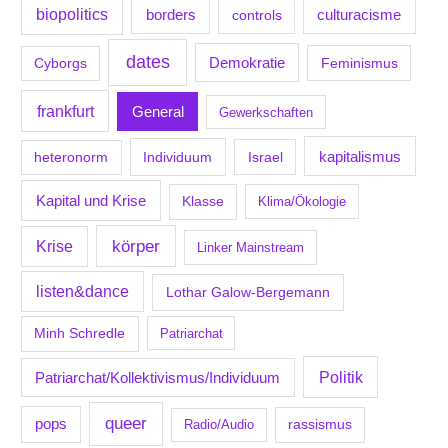
biopolitics
borders
culturacisme
controls
dates
Demokratie
Feminismus
Cyborgs
frankfurt
General
Gewerkschaften
kapitalismus
Individuum
Israel
heteronorm
Kapital und Krise
Klasse
Klima/Ökologie
körper
Krise
Linker Mainstream
listen&dance
Lothar Galow-Bergemann
Minh Schredle
Patriarchat
Politik
Patriarchat/Kollektivismus/Individuum
queer
pops
Radio/Audio
rassismus