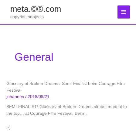
Zum
meta.©®.com
Inhalt
Haup
springen
copyriot, sobjects
General
Glossary of Broken Dreams: Semi-Finalist beim Courage Film
Festival
johannes
/
2018/09/21
SEMI-FINALIST! Glossary of Broken Dreams almost made it to
the top… at Courage Film Festival, Berlin.
:-)