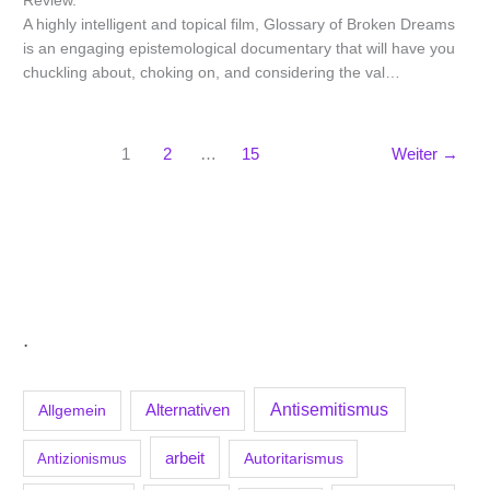
Review.
A highly intelligent and topical film, Glossary of Broken Dreams
is an engaging epistemological documentary that will have you
chuckling about, choking on, and considering the val…
1
2
…
15
Weiter
→
.
Antisemitismus
Allgemein
Alternativen
arbeit
Antizionismus
Autoritarismus