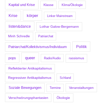
Kapital und Krise
Klasse
Klima/Ökologie
körper
Krise
Linker Mainstream
listen&dance
Lothar Galow-Bergemann
Minh Schredle
Patriarchat
Politik
Patriarchat/Kollektivismus/Individuum
queer
pops
Radio/Audio
rassismus
Reflektierter Antikapitalismus
Regressiver Antikapitalismus
Schland
Soziale Bewegungen
Veranstaltungen
Termine
Verschwörungsphantasien
Ökologie