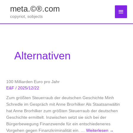
Zum
meta.©®.com
Inhalt
Haup
springen
copyriot, sobjects
Alternativen
100 Milliarden Euro pro Jahr
E&F
/
2025/12/22
Zum größten Steuerraub der deutschen Geschichte Minh
Schredle im Gespräch mit Anne Brorhilker Als Staatsanwältin
hat Anne Brorhilker zum größten Steuerraub der deutschen
Geschichte ermittelt. Inzwischen setzt sie sich bei der
Bürgerbewegung Finanzwende für ein entschiedeneres
Vorgehen gegen Finanzkriminalität ein. …
Weiterlesen
→