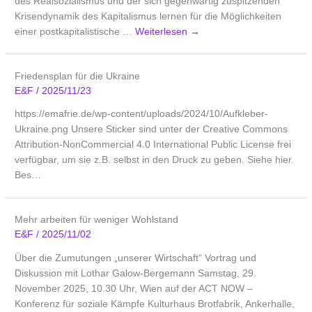
des Realsozialismus und der sich gegenwärtig zuspitzenden
Krisendynamik des Kapitalismus lernen für die Möglichkeiten
einer postkapitalistische …
Weiterlesen
→
Friedensplan für die Ukraine
E&F
/
2025/11/23
https://emafrie.de/wp-content/uploads/2024/10/Aufkleber-
Ukraine.png Unsere Sticker sind unter der Creative Commons
Attribution-NonCommercial 4.0 International Public License frei
verfügbar, um sie z.B. selbst in den Druck zu geben. Siehe hier.
Bes…
Mehr arbeiten für weniger Wohlstand
E&F
/
2025/11/02
Über die Zumutungen „unserer Wirtschaft“ Vortrag und
Diskussion mit Lothar Galow-Bergemann Samstag, 29.
November 2025, 10.30 Uhr, Wien auf der ACT NOW –
Konferenz für soziale Kämpfe Kulturhaus Brotfabrik, Ankerhalle,