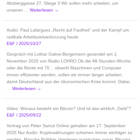
Absberggasse 27, Stiege 3 Wir sollen mehr arbeiten, um
unseren …
Weiterlesen
→
Audio: Paul Lafargues „Recht auf Faulheit“ und der Kampf um
radikale Arbeitszeitverkürzung heute
E&F
/
2025/10/27
Gespräch mit Lothar Galow-Bergemann gesendet am 1.
November 2025 von Radio LOHRO Ob die 48-Stunden-Woche
oder die Rente mit 70… obwohl Maschinen und Computer
immer effizienter werden, sollen wir immer länger arbeiten,
damit Deutschland aus der ökonomischen Krise kommt. Dabei
…
Weiterlesen
→
Video: Woraus besteht ein Bitcoin? Und ist das wirklich „Geld”?
E&F
/
2025/09/22
Vortrag von Peter Samol Online gehalten am 17. September
2025 Nur Audio: Kryptowährungen scheinen immer wichtiger zu
werden. Manche Politiker überlegen inzwischen sogar, Bitcoins