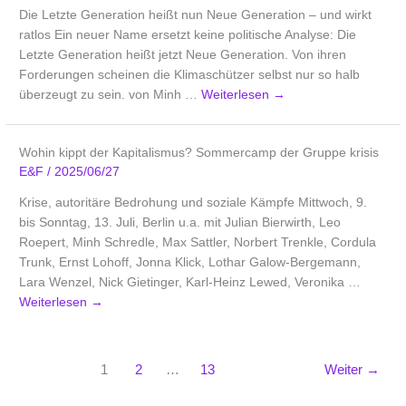
Die Letzte Generation heißt nun Neue Generation – und wirkt
ratlos Ein neuer Name ersetzt keine politische Analyse: Die
Letzte Generation heißt jetzt Neue Generation. Von ihren
Forderungen scheinen die Klimaschützer selbst nur so halb
überzeugt zu sein. von Minh …
Weiterlesen
→
Wohin kippt der Kapitalismus? Sommercamp der Gruppe krisis
E&F
/
2025/06/27
Krise, autoritäre Bedrohung und soziale Kämpfe Mittwoch, 9.
bis Sonntag, 13. Juli, Berlin u.a. mit Julian Bierwirth, Leo
Roepert, Minh Schredle, Max Sattler, Norbert Trenkle, Cordula
Trunk, Ernst Lohoff, Jonna Klick, Lothar Galow-Bergemann,
Lara Wenzel, Nick Gietinger, Karl-Heinz Lewed, Veronika …
Weiterlesen
→
1
2
…
13
Weiter
→