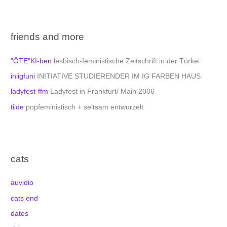
friends and more
"ÖTE"KI-ben
lesbisch-feministische Zeitschrift in der Türkei
iniigfuni
INITIATIVE STUDIERENDER IM IG FARBEN HAUS
ladyfest-ffm
Ladyfest in Frankfurt/ Main 2006
tilde
popfeministisch + seltsam entwurzelt
cats
auvidio
cats end
dates