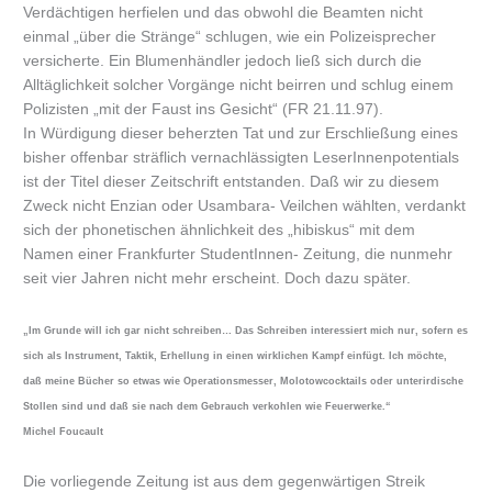
Verdächtigen herfielen und das obwohl die Beamten nicht
einmal „über die Stränge“ schlugen, wie ein Polizeisprecher
versicherte. Ein Blumenhändler jedoch ließ sich durch die
Alltäglichkeit solcher Vorgänge nicht beirren und schlug einem
Polizisten „mit der Faust ins Gesicht“ (FR 21.11.97).
In Würdigung dieser beherzten Tat und zur Erschließung eines
bisher offenbar sträflich vernachlässigten LeserInnenpotentials
ist der Titel dieser Zeitschrift entstanden. Daß wir zu diesem
Zweck nicht Enzian oder Usambara- Veilchen wählten, verdankt
sich der phonetischen ähnlichkeit des „hibiskus“ mit dem
Namen einer Frankfurter StudentInnen- Zeitung, die nunmehr
seit vier Jahren nicht mehr erscheint. Doch dazu später.
„Im Grunde will ich gar nicht schreiben… Das Schreiben interessiert mich nur, sofern es
sich als Instrument, Taktik, Erhellung in einen wirklichen Kampf einfügt. Ich möchte,
daß meine Bücher so etwas wie Operationsmesser, Molotowcocktails oder unterirdische
Stollen sind und daß sie nach dem Gebrauch verkohlen wie Feuerwerke.“
Michel Foucault
Die vorliegende Zeitung ist aus dem gegenwärtigen Streik