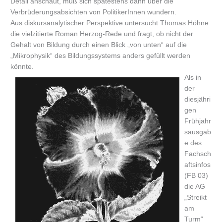
Detail anschaut, muß sich spätestens dann über die
Verbrüderungsabsichten von PolitikerInnen wundern.
Aus diskursanalytischer Perspektive untersucht Thomas Höhne
die vielzitierte Roman Herzog-Rede und fragt, ob nicht der
Gehalt von Bildung durch einen Blick „von unten“ auf die
„Mikrophysik“ des Bildungssystems anders gefüllt werden
könnte.
Als in
der
diesjähri
gen
Frühjahr
sausgab
e des
Fachsch
aftsinfos
(FB 03)
die AG
„Streikt
am
Turm“