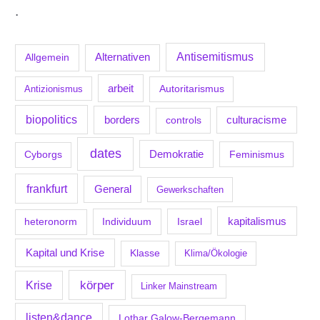
.
Antisemitismus
Allgemein
Alternativen
arbeit
Antizionismus
Autoritarismus
biopolitics
borders
culturacisme
controls
dates
Demokratie
Feminismus
Cyborgs
frankfurt
General
Gewerkschaften
kapitalismus
Individuum
Israel
heteronorm
Kapital und Krise
Klasse
Klima/Ökologie
körper
Krise
Linker Mainstream
listen&dance
Lothar Galow-Bergemann