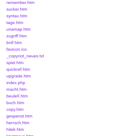
remember.htm
sucker.htm
syntax.htm
tage.htm
unamap.htm
zugriff.htm
briif.htm
favicon.ico
_copyriot_neues.txt
spiel.htm
quickref.htm
upgrade.htm
index.php
macht.htm
beuleII.htm
buch.htm
copy.htm
gespenst.htm
herrsch.htm
hitek.htm