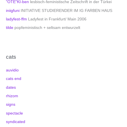
"ÖTE"KI-ben
lesbisch-feministische Zeitschrift in der Türkei
iniigfuni
INITIATIVE STUDIERENDER IM IG FARBEN HAUS
ladyfest-ffm
Ladyfest in Frankfurt/ Main 2006
tilde
popfeministisch + seltsam entwurzelt
cats
auvidio
cats end
dates
rhizom
signs
spectacle
syndicated