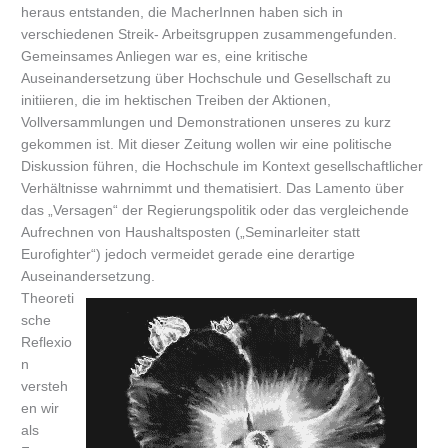
heraus entstanden, die MacherInnen haben sich in
verschiedenen Streik- Arbeitsgruppen zusammengefunden.
Gemeinsames Anliegen war es, eine kritische
Auseinandersetzung über Hochschule und Gesellschaft zu
initiieren, die im hektischen Treiben der Aktionen,
Vollversammlungen und Demonstrationen unseres zu kurz
gekommen ist. Mit dieser Zeitung wollen wir eine politische
Diskussion führen, die Hochschule im Kontext gesellschaftlicher
Verhältnisse wahrnimmt und thematisiert. Das Lamento über
das „Versagen“ der Regierungspolitik oder das vergleichende
Aufrechnen von Haushaltsposten („Seminarleiter statt
Eurofighter“) jedoch vermeidet gerade eine derartige
Auseinandersetzung.
Theoreti
sche
Reflexio
n
versteh
en wir
als