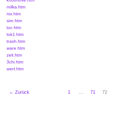
knotmove.htm
milka.htm
nix.htm
sim.htm
toc.htm
tok1.htm
trash.htm
ware.htm
zeit.htm
3chi.htm
wert.htm
←
Zurück
1
…
71
72