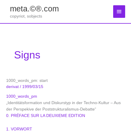
Zum
meta.©®.com
Inhalt
Haup
springen
copyriot, sobjects
Signs
1000_words_pm: start
derivat
/
1999/03/15
1000_words_pm
„Identitätsformation und Diskurstyp in der Techno-Kultur – Aus
der Perspekive der Poststrukturalismus-Debatte“
0. PRÉFACE SUR LA DEUXIEME EDITION
1. VORWORT