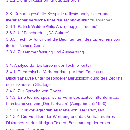
3.2.2.Die Implikationen für das Zuhören
3.3. Drei ausgewählte Beispiele reflexiv-analytischer und
literarischer Versuche über die Techno-Kultur
zu sprechen
3.3.1. Patrick Walder/Philip Anz (Hrsg.) – „Techno“
3.3.2. Ulf Poschardt – „DJ-Culture“
3.3.3. Techno-Kultur und die Bedingungen des Sprechens von
ihr bei Rainald Goetz
3.3.4. Zusammenfassung und Auswertung
3.4. Analyse der Diskurse in der Techno-Kultur
3.4.1. Theoretische Vorbemerkung. Michel Foucaults
Diskursanalyse unter besonderer Berücksichtigung des Begriffs
der diskursiven Strategie.
3.4.2. Zur Sprache von Flyern
3.4.3. Eine techno-spezifische Form des Zeitschriftenformats:
Inhaltsanalyse von „Der Partysan“ (Ausgabe Juli 1996)
3.4.3.1. Zur vorliegenden Ausgabe von „Der Partysan“
3.4.3.2. Die Funktion der Werbung und das Verhältnis ihres
Diskurses zu den übrigen Texten. Bestimmung der ersten
diskursiven Strategie.