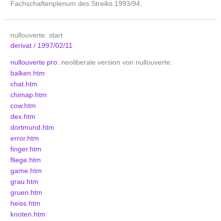
Fachschaftenplenum des Streiks 1993/94.
nullouverte: start
derivat
/
1997/02/11
nullouverte pro
: neoliberale version von nullouverte:
balken.htm
chat.htm
chimap.htm
cow.htm
dex.htm
dortmund.htm
error.htm
finger.htm
fliege.htm
game.htm
grau.htm
gruen.htm
heiss.htm
knoten.htm