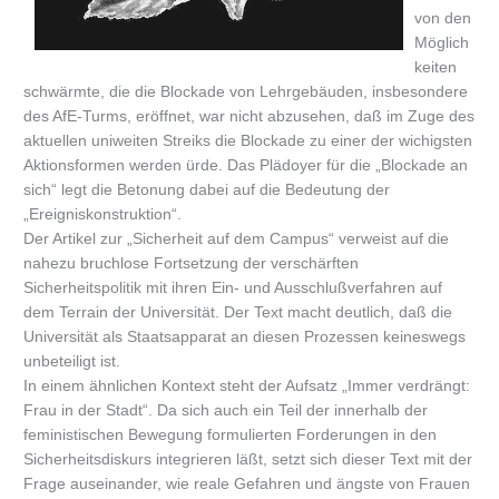
von den
Möglich
keiten
schwärmte, die die Blockade von Lehrgebäuden, insbesondere
des AfE-Turms, eröffnet, war nicht abzusehen, daß im Zuge des
aktuellen uniweiten Streiks die Blockade zu einer der wichigsten
Aktionsformen werden ürde. Das Plädoyer für die „Blockade an
sich“ legt die Betonung dabei auf die Bedeutung der
„Ereigniskonstruktion“.
Der Artikel zur „Sicherheit auf dem Campus“ verweist auf die
nahezu bruchlose Fortsetzung der verschärften
Sicherheitspolitik mit ihren Ein- und Ausschlußverfahren auf
dem Terrain der Universität. Der Text macht deutlich, daß die
Universität als Staatsapparat an diesen Prozessen keineswegs
unbeteiligt ist.
In einem ähnlichen Kontext steht der Aufsatz „Immer verdrängt:
Frau in der Stadt“. Da sich auch ein Teil der innerhalb der
feministischen Bewegung formulierten Forderungen in den
Sicherheitsdiskurs integrieren läßt, setzt sich dieser Text mit der
Frage auseinander, wie reale Gefahren und ängste von Frauen