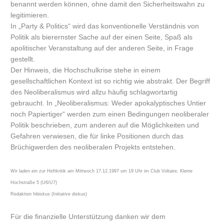
benannt werden können, ohne damit den Sicherheitswahn zu
legitimieren.
In „Party & Politics“ wird das konventionelle Verständnis von
Politik als bierernster Sache auf der einen Seite, Spaß als
apolitischer Veranstaltung auf der anderen Seite, in Frage
gestellt.
Der Hinweis, die Hochschulkrise stehe in einem
gesellschaftlichen Kontext ist so richtig wie abstrakt. Der Begriff
des Neoliberalismus wird allzu häufig schlagwortartig
gebraucht. In „Neoliberalismus: Weder apokalyptisches Untier
noch Papiertiger“ werden zum einen Bedingungen neoliberaler
Politik beschrieben, zum anderen auf die Möglichkeiten und
Gefahren verwiesen, die für linke Positionen durch das
Brüchigwerden des neoliberalen Projekts entstehen.
Wir laden ein zur Heftkritik am Mittwoch 17.12.1997 um 19 Uhr im Club Voltaire, Kleine
Hochstraße 5 (U6/U7)
Redaktion hibiskus (Initiative diskus)
Für die finanzielle Unterstützung danken wir dem