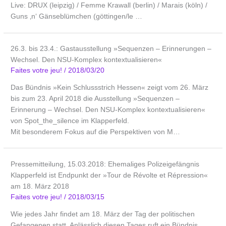
Live: DRUX (leipzig) / Femme Krawall (berlin) / Marais (köln) /
Guns ‚n‘ Gänseblümchen (göttingen/le …
26.3. bis 23.4.: Gastausstellung »Sequenzen – Erinnerungen –
Wechsel. Den NSU-Komplex kontextualisieren«
Faites votre jeu!
/
2018/03/20
Das Bündnis »Kein Schlussstrich Hessen« zeigt vom 26. März
bis zum 23. April 2018 die Ausstellung »Sequenzen –
Erinnerung – Wechsel. Den NSU-Komplex kontextualisieren«
von Spot_the_silence im Klapperfeld.
Mit besonderem Fokus auf die Perspektiven von M…
Pressemitteilung, 15.03.2018: Ehemaliges Polizeigefängnis
Klapperfeld ist Endpunkt der »Tour de Révolte et Répression«
am 18. März 2018
Faites votre jeu!
/
2018/03/15
Wie jedes Jahr findet am 18. März der Tag der politischen
Gefangenen statt. Anlässlich diesen ­Tages ruft ein Bündnis