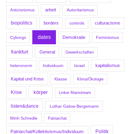
arbeit
Antizionismus
Autoritarismus
biopolitics
borders
culturacisme
controls
dates
Demokratie
Feminismus
Cyborgs
frankfurt
General
Gewerkschaften
kapitalismus
Individuum
Israel
heteronorm
Kapital und Krise
Klasse
Klima/Ökologie
körper
Krise
Linker Mainstream
listen&dance
Lothar Galow-Bergemann
Minh Schredle
Patriarchat
Politik
Patriarchat/Kollektivismus/Individuum