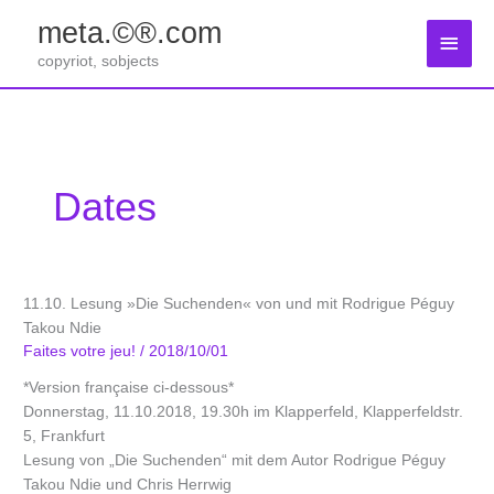
Zum
meta.©®.com
Inhalt
Haup
springen
copyriot, sobjects
Dates
11.10. Lesung »Die Suchenden« von und mit Rodrigue Péguy
Takou Ndie
Faites votre jeu!
/
2018/10/01
*Version française ci-dessous*
Donnerstag, 11.10.2018, 19.30h im Klapperfeld, Klapperfeldstr.
5, Frankfurt
Lesung von „Die Suchenden“ mit dem Autor Rodrigue Péguy
Takou Ndie und Chris Herrwig