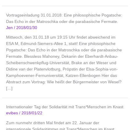
Vortragseinladung 31.01.2018: Eine philosophische Pogatsche:
Das Echo in der Matroschka oder die parabasische Fermate.
Jen
/
2018/01/30
Mittwoch, den 31.01.18 um 19:15 Uhr findet abweichend im
ESA M, Edmund-Siemers-Allee 1, statt! Eine philosophische
Pogatsche: Das Echo in der Matroschka oder die parabasische
Fermate. Blessless Mahoney, Dekanin der Eberhardt-Anbau-
Scheibenschwenkpflug-Universität, Brake an der Weser und
Didine van der Platenvlotburg, Pröpstin der Elsa-Sophia-von-
Kamphoevener-Fernuniversität, Katzen-Ellenbogen Hier das
Abstract zum Vortrag: Wie heißt der Bürgermeister von Wesel?
[…]
Internationaler Tag der Solidarität mit Trans*Menschen im Knast
evibes
/
2018/01/22
Zum nunmehr dritten Mal findet am 22. Januar der
internationale Solidaritätstag mit Trans*Menschen im Knast