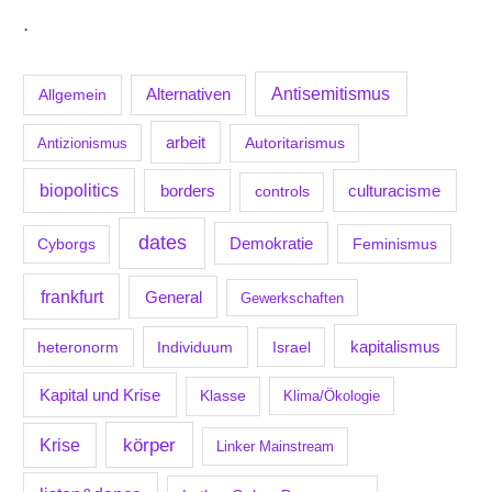
.
Antisemitismus
Allgemein
Alternativen
arbeit
Antizionismus
Autoritarismus
biopolitics
borders
culturacisme
controls
dates
Demokratie
Feminismus
Cyborgs
frankfurt
General
Gewerkschaften
kapitalismus
Individuum
Israel
heteronorm
Kapital und Krise
Klasse
Klima/Ökologie
körper
Krise
Linker Mainstream