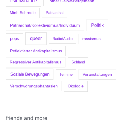
listen&dance
Lothar Galow-Bergemann
Minh Schredle
Patriarchat
Politik
Patriarchat/Kollektivismus/Individuum
queer
pops
Radio/Audio
rassismus
Reflektierter Antikapitalismus
Regressiver Antikapitalismus
Schland
Soziale Bewegungen
Veranstaltungen
Termine
Verschwörungsphantasien
Ökologie
friends and more