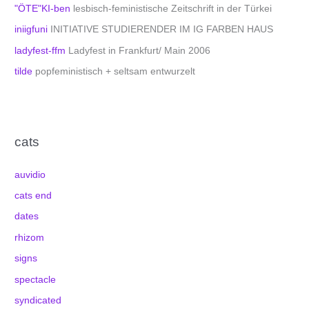
"ÖTE"KI-ben
lesbisch-feministische Zeitschrift in der Türkei
iniigfuni
INITIATIVE STUDIERENDER IM IG FARBEN HAUS
ladyfest-ffm
Ladyfest in Frankfurt/ Main 2006
tilde
popfeministisch + seltsam entwurzelt
cats
auvidio
cats end
dates
rhizom
signs
spectacle
syndicated