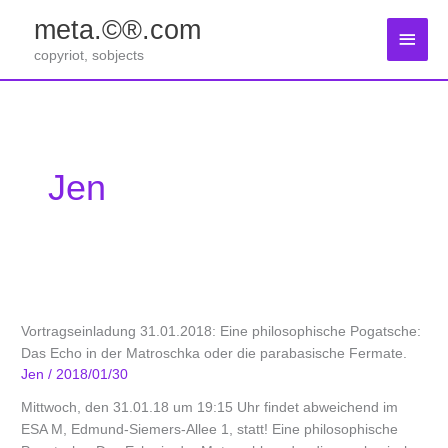
Zum
meta.©®.com
Inhalt
Haup
springen
copyriot, sobjects
Jen
Vortragseinladung 31.01.2018: Eine philosophische Pogatsche:
Das Echo in der Matroschka oder die parabasische Fermate.
Jen
/
2018/01/30
Mittwoch, den 31.01.18 um 19:15 Uhr findet abweichend im
ESA M, Edmund-Siemers-Allee 1, statt! Eine philosophische