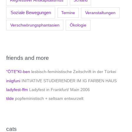
Regressiver Antikapitalismus
Schland
Soziale Bewegungen
Veranstaltungen
Termine
Verschwörungsphantasien
Ökologie
friends and more
"ÖTE"KI-ben
lesbisch-feministische Zeitschrift in der Türkei
iniigfuni
INITIATIVE STUDIERENDER IM IG FARBEN HAUS
ladyfest-ffm
Ladyfest in Frankfurt/ Main 2006
tilde
popfeministisch + seltsam entwurzelt
cats