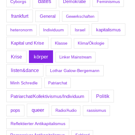
dates
Demokratie
Feminismus
Cyborgs
frankfurt
General
Gewerkschaften
kapitalismus
Individuum
Israel
heteronorm
Kapital und Krise
Klasse
Klima/Ökologie
körper
Krise
Linker Mainstream
listen&dance
Lothar Galow-Bergemann
Minh Schredle
Patriarchat
Politik
Patriarchat/Kollektivismus/Individuum
queer
pops
Radio/Audio
rassismus
Reflektierter Antikapitalismus