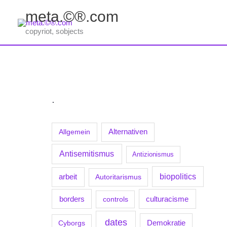
Zum
meta.©®.com
Inhalt
springen
copyriot, sobjects
.
Allgemein
Alternativen
Antisemitismus
Antizionismus
biopolitics
arbeit
Autoritarismus
borders
culturacisme
controls
dates
Demokratie
Cyborgs