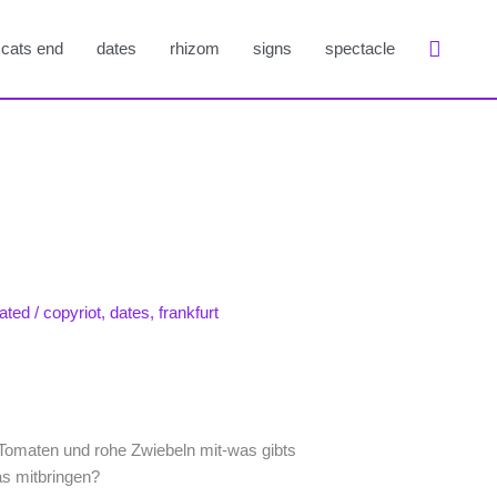
Suche
cats end
dates
rhizom
signs
spectacle
ated
/
copyriot
,
dates
,
frankfurt
Tomaten und rohe Zwiebeln mit-was gibts
was mitbringen?