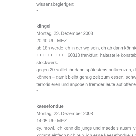
wissensbegierigen:
*
klingel
Montag, 29. Dezember 2008
20:40 Uhr MEZ
ab 18h werde ich in der wg sein, dh ab dann könnte
+++++++++++ 60313 frankfurt. haltestelle konsta
stockwerk.
gegen 20 solltet ihr dann spätestens aufkreuzen, 
können – damit bleibt genug zeit zum essen, schw
terrorisieren und anpöbeln fremder leute auf offene
*
kaesefondue
Montag, 22. Dezember 2008
14:05 Uhr MEZ
ey, mowl. ich kenn die jungs und maedels ausm ivi 
kommt einfach nich rein. ich esse kaesefondue. und 