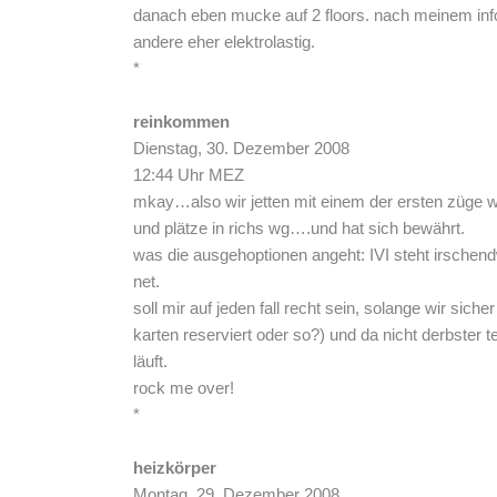
danach eben mucke auf 2 floors. nach meinem infos
andere eher elektrolastig.
*
reinkommen
Dienstag, 30. Dezember 2008
12:44 Uhr MEZ
mkay…also wir jetten mit einem der ersten züge w
und plätze in richs wg….und hat sich bewährt.
was die ausgehoptionen angeht: IVI steht irschend
net.
soll mir auf jeden fall recht sein, solange wir si
karten reserviert oder so?) und da nicht derbster te
läuft.
rock me over!
*
heizkörper
Montag, 29. Dezember 2008