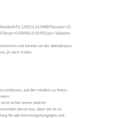
furt&sll=51.124213,10.546875&sspn=12.
107&spn=0.006453,0.014591&z=16&iwloc
en reserviert und können an der abendkasse
uro, je nach marke.
zu verlassen, auf den straßen zu feiern,
eiern.
e nicht sicher waren welche
h momentan davon aus, dass wir im ivi
lung für alle forschungshungrigen und