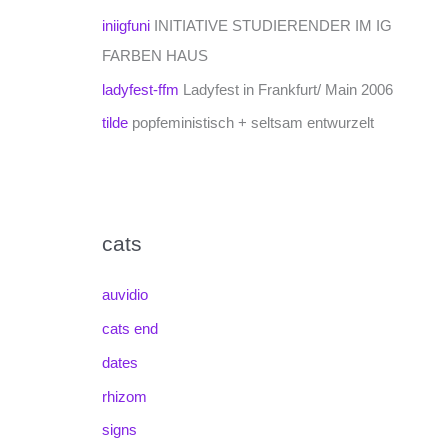
iniigfuni
INITIATIVE STUDIERENDER IM IG
FARBEN HAUS
ladyfest-ffm
Ladyfest in Frankfurt/ Main 2006
tilde
popfeministisch + seltsam entwurzelt
cats
auvidio
cats end
dates
rhizom
signs