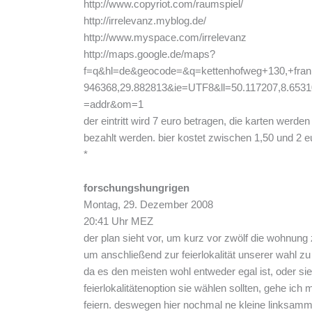
http://www.copyriot.com/raumspiel/
http://irrelevanz.myblog.de/
http://www.myspace.com/irrelevanz
http://maps.google.de/maps?
f=q&hl=de&geocode=&q=kettenhofweg+130,+frank
946368,29.882813&ie=UTF8&ll=50.117207,8.653
=addr&om=1
der eintritt wird 7 euro betragen, die karten werd
bezahlt werden. bier kostet zwischen 1,50 und 2 e
*
forschungshungrigen
Montag, 29. Dezember 2008
20:41 Uhr MEZ
der plan sieht vor, um kurz vor zwölf die wohnung 
um anschließend zur feierlokalität unserer wahl zu 
da es den meisten wohl entweder egal ist, oder si
feierlokalitätenoption sie wählen sollten, gehe ic
feiern. deswegen hier nochmal ne kleine linksamm