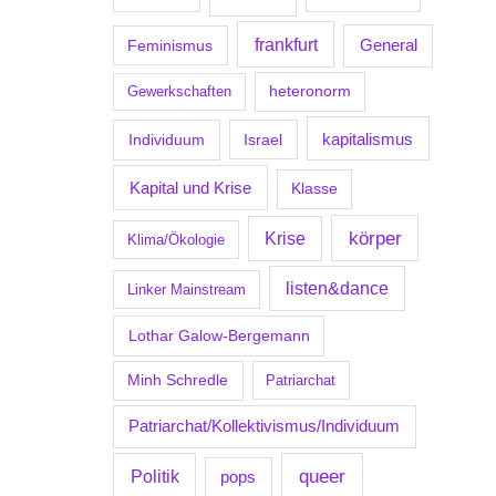
frankfurt
Feminismus
General
Gewerkschaften
heteronorm
kapitalismus
Individuum
Israel
Kapital und Krise
Klasse
körper
Krise
Klima/Ökologie
listen&dance
Linker Mainstream
Lothar Galow-Bergemann
Minh Schredle
Patriarchat
Patriarchat/Kollektivismus/Individuum
Politik
queer
pops