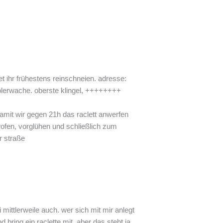
t ihr frühestens reinschneien. adresse:
blerwache. oberste klingel, ++++++++
damit wir gegen 21h das raclett anwerfen
ofen, vorglühen und schließlich zum
r straße
mittlerweile auch. wer sich mit mir anlegt
bring ein raclette mit. aber das steht ja