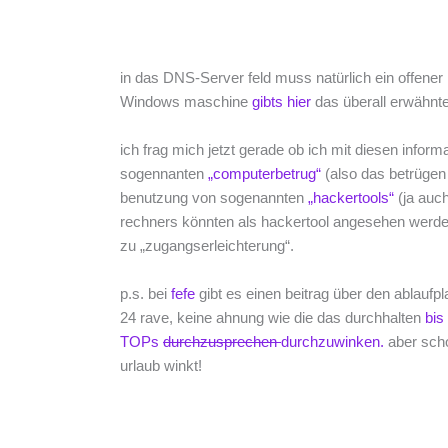
in das DNS-Server feld muss natürlich ein offener
Windows maschine
gibts hier
das überall erwähnte
ich frag mich jetzt gerade ob ich mit diesen inform
sogennanten
„computerbetrug“
(also das betrügen
benutzung von sogenannten
„hackertools“
(ja auc
rechners könnten als hackertool angesehen werden)
zu „zugangserleichterung“.
p.s. bei
fefe
gibt es einen beitrag über den ablaufp
24 rave, keine ahnung wie die das durchhalten
bis
TOPs
durchzusprechen
durchzuwinken.
aber sch
urlaub winkt!