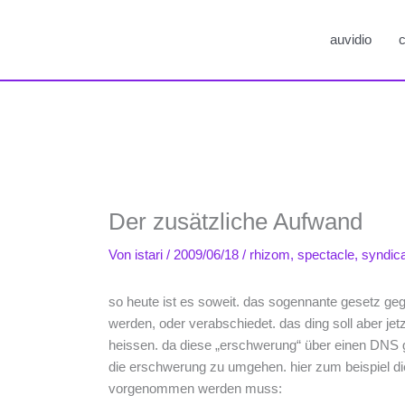
auvidio
c
Der zusätzliche Aufwand
Von
istari
/
2009/06/18
/
rhizom
,
spectacle
,
syndic
so heute ist es soweit. das sogennante gesetz geg
werden, oder verabschiedet. das ding soll aber 
heissen. da diese „erschwerung“ über einen DNS ge
die erschwerung zu umgehen. hier zum beispiel di
vorgenommen werden muss: