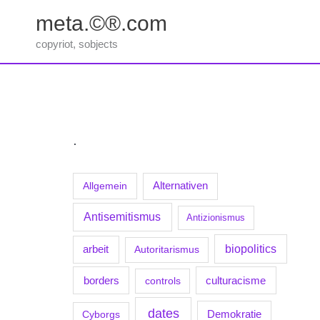
Zum
meta.©®.com
Inhalt
springen
copyriot, sobjects
.
Allgemein
Alternativen
Antisemitismus
Antizionismus
biopolitics
arbeit
Autoritarismus
borders
culturacisme
controls
dates
Demokratie
Cyborgs