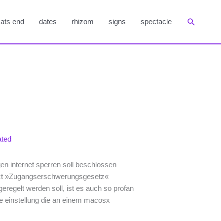
Suchen
ats end
dates
rhizom
signs
spectacle
ated
en internet sperren soll beschlossen
jetzt »Zugangserschwerungsgesetz«
regelt werden soll, ist es auch so profan
e einstellung die an einem macosx