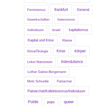
frankfurt
Feminismus
General
Gewerkschaften
heteronorm
kapitalismus
Individuum
Israel
Kapital und Krise
Klasse
körper
Krise
Klima/Ökologie
listen&dance
Linker Mainstream
Lothar Galow-Bergemann
Minh Schredle
Patriarchat
Patriarchat/Kollektivismus/Individuum
Politik
queer
pops