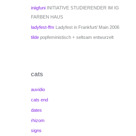
iniigfuni
INITIATIVE STUDIERENDER IM IG
FARBEN HAUS
ladyfest-ffm
Ladyfest in Frankfurt/ Main 2006
tilde
popfeministisch + seltsam entwurzelt
cats
auvidio
cats end
dates
rhizom
signs