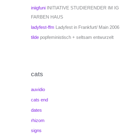
iniigfuni
INITIATIVE STUDIERENDER IM IG
FARBEN HAUS
ladyfest-ffm
Ladyfest in Frankfurt/ Main 2006
tilde
popfeministisch + seltsam entwurzelt
cats
auvidio
cats end
dates
rhizom
signs