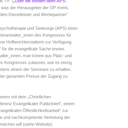
s TV“ (
„Über die Medien beim APS-
en, was der Herausgeber der OP meint,
ien-Dienstleister und Werbepartner“
Psychotherapie und Seelsorge (APS) einen
 Veranstalter_innen des Kongresses für
e Hofberichterstatterin zur Verfügung,
“ für die evangelikale Sache erwies.
alter_innen, man könne aus Platz- und
s Kongresses zulassen, war es einzig
destens einem der Seminare zu erhalten.
 der gesamten Presse der Zugang zu
gerem mit dem „Christlichen
ferenz Evangelikaler Publizisten“, einem
angelikalen Öffentlichkeitsarbeit“ zur
le und sachkompetente Vertretung der
eichen will (siehe Website).