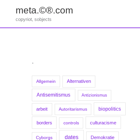
Zum
meta.©®.com
Inhalt
springen
copyriot, sobjects
.
Allgemein
Alternativen
Antisemitismus
Antizionismus
biopolitics
arbeit
Autoritarismus
borders
culturacisme
controls
dates
Demokratie
Cyborgs