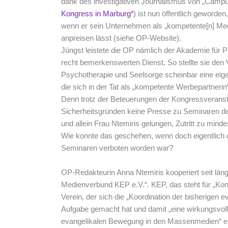
dank des investigativen Journalismus von „Campu
Kongress in Marburg“
) ist nun öffentlich geword
wenn er sein Unternehmen als „kompetente[n] Med
anpreisen lässt (siehe OP-Website).
Jüngst leistete die OP nämlich der Akademie für 
recht bemerkenswerten Dienst.
So stellte sie den
Psychotherapie und Seelsorge scheinbar eine eigen
die sich in der Tat als „kompetente Werbepartnerin
Denn trotz der Beteuerungen der Kongressveranst
Sicherheitsgründen keine Presse zu Seminaren de
und allein Frau Ntemiris gelungen, Zutritt zu min
Wie konnte das geschehen, wenn doch eigentlich
Seminaren verboten worden war?
OP-Redakteurin Anna Ntemiris kooperiert seit län
Medienverbund KEP e.V.“. KEP, das steht für „Kon
Verein, der sich die „Koordination der bisherigen ev
Aufgabe gemacht hat und damit „eine wirkungsvol
evangelikalen Bewegung in den Massenmedien“ err