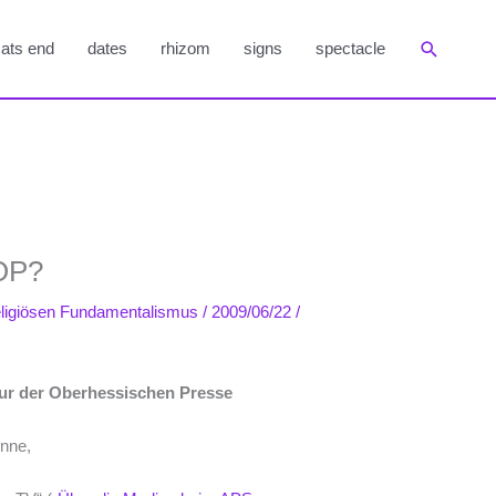
Suchen
ats end
dates
rhizom
signs
spectacle
 OP?
eligiösen Fundamentalismus
/
2009/06/22
/
eur der Oberhessischen Presse
inne,