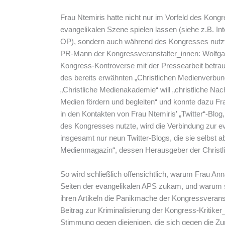
Frau Ntemiris hatte nicht nur im Vorfeld des Kong
evangelikalen Szene spielen lassen (siehe z.B. Int
OP), sondern auch während des Kongresses nutzt
PR-Mann der Kongressveranstalter_innen: Wolfga
Kongress-Kontroverse mit der Pressearbeit betrau
des bereits erwähnten „Christlichen Medienverb
„Christliche Medienakademie“ will „christliche Na
Medien fördern und begleiten“ und konnte dazu Fr
in den Kontakten von Frau Ntemiris’ „Twitter“-Blog
des Kongresses nutzte, wird die Verbindung zur e
insgesamt nur neun Twitter-Blogs, die sie selbst abo
Medienmagazin“, dessen Herausgeber der Christli
So wird schließlich offensichtlich, warum Frau A
Seiten der evangelikalen APS zukam, und warum s
ihren Artikeln die Panikmache der Kongressverans
Beitrag zur Kriminalisierung der Kongress-Kritiker
Stimmung gegen diejenigen, die sich gegen die Zur