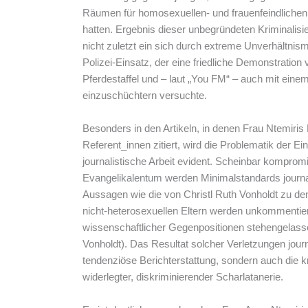
Räumen für homosexuellen- und frauenfeindlic
hatten. Ergebnis dieser unbegründeten Kriminalis
nicht zuletzt ein sich durch extreme Unverhältnis
Polizei-Einsatz, der eine friedliche Demonstratio
Pferdestaffel und – laut „You FM“ – auch mit ein
einzuschüchtern versuchte.
Besonders in den Artikeln, in denen Frau Ntemiris
Referent_innen zitiert, wird die Problematik der E
journalistische Arbeit evident. Scheinbar kompromi
Evangelikalentum werden Minimalstandards journal
Aussagen wie die von Christl Ruth Vonholdt zu d
nicht-heterosexuellen Eltern werden unkommentier
wissenschaftlicher Gegenpositionen stehengelasse
Vonholdt). Das Resultat solcher Verletzungen journal
tendenziöse Berichterstattung, sondern auch die kr
widerlegter, diskriminierender Scharlatanerie.