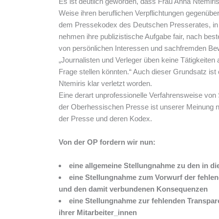
Es ist deutlich geworden, dass Frau Anna Ntemiris’
Weise ihren beruflichen Verpflichtungen gegenübers
dem Pressekodex des Deutschen Presserates, in de
nehmen ihre publizistische Aufgabe fair, nach be
von persönlichen Interessen und sachfremden Be
„Journalisten und Verleger üben keine Tätigkeiten 
Frage stellen könnten.“ Auch dieser Grundsatz is
Ntemiris klar verletzt worden.
Eine derart unprofessionelle Verfahrensweise von
der Oberhessischen Presse ist unserer Meinung n
der Presse und deren Kodex.
Von der OP fordern wir nun:
eine allgemeine Stellungnahme zu den in d
eine Stellungnahme zum Vorwurf der fehlen
und den damit verbundenen Konsequenzen
eine Stellungnahme zur fehlenden Transpare
ihrer Mitarbeiter_innen