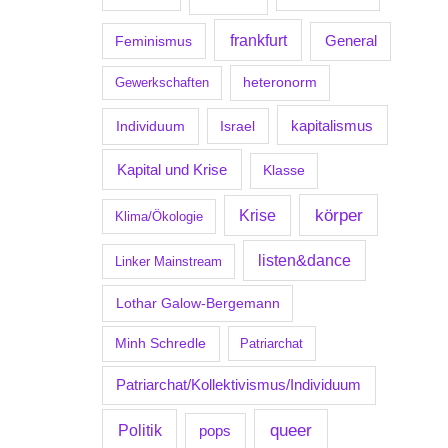
frankfurt
Feminismus
General
Gewerkschaften
heteronorm
kapitalismus
Individuum
Israel
Kapital und Krise
Klasse
körper
Krise
Klima/Ökologie
listen&dance
Linker Mainstream
Lothar Galow-Bergemann
Minh Schredle
Patriarchat
Patriarchat/Kollektivismus/Individuum
Politik
queer
pops