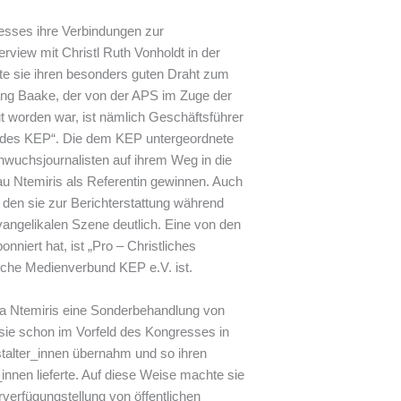
resses ihre Verbindungen zur
erview mit Christl Ruth Vonholdt in der
e sie ihren besonders guten Draht zum
ng Baake, der von der APS im Zuge der
t worden war, ist nämlich Geschäftsführer
undes KEP“. Die dem KEP untergeordnete
chwuchsjournalisten auf ihrem Weg in die
au Ntemiris als Referentin gewinnen. Auch
, den sie zur Berichterstattung während
vangelikalen Szene deutlich. Eine von den
nniert hat, ist „Pro – Christliches
che Medienverbund KEP e.V. ist.
nna Ntemiris eine Sonderbehandlung von
ie schon im Vorfeld des Kongresses in
talter_innen übernahm und so ihren
_innen lieferte. Auf diese Weise machte sie
verfügungstellung von öffentlichen