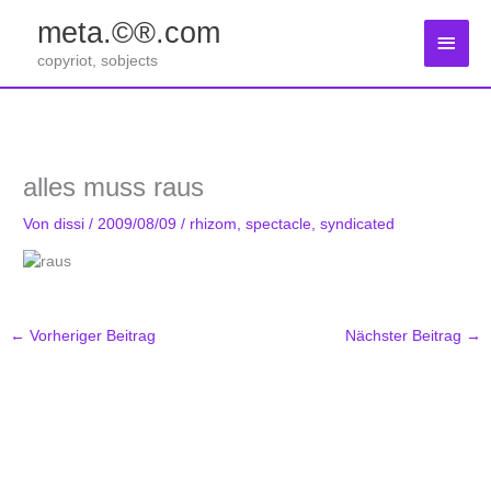
Zum
meta.©®.com
Inhalt
Haup
springen
copyriot, sobjects
alles muss raus
Von
dissi
/
2009/08/09
/
rhizom
,
spectacle
,
syndicated
←
Vorheriger Beitrag
Nächster Beitrag
→