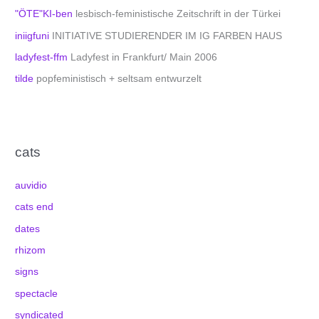
"ÖTE"KI-ben
lesbisch-feministische Zeitschrift in der Türkei
iniigfuni
INITIATIVE STUDIERENDER IM IG FARBEN HAUS
ladyfest-ffm
Ladyfest in Frankfurt/ Main 2006
tilde
popfeministisch + seltsam entwurzelt
cats
auvidio
cats end
dates
rhizom
signs
spectacle
syndicated