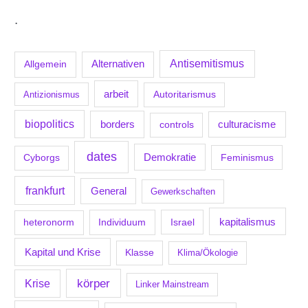
.
Antisemitismus
Allgemein
Alternativen
arbeit
Antizionismus
Autoritarismus
biopolitics
borders
culturacisme
controls
dates
Demokratie
Feminismus
Cyborgs
frankfurt
General
Gewerkschaften
kapitalismus
Individuum
Israel
heteronorm
Kapital und Krise
Klasse
Klima/Ökologie
körper
Krise
Linker Mainstream