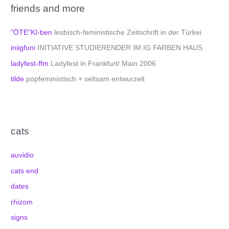
friends and more
"ÖTE"KI-ben
lesbisch-feministische Zeitschrift in der Türkei
iniigfuni
INITIATIVE STUDIERENDER IM IG FARBEN HAUS
ladyfest-ffm
Ladyfest in Frankfurt/ Main 2006
tilde
popfeministisch + seltsam entwurzelt
cats
auvidio
cats end
dates
rhizom
signs