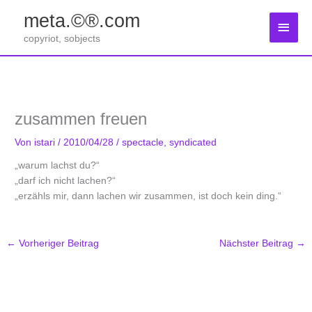
Zum
meta.©®.com
Inhalt
Haup
springen
copyriot, sobjects
zusammen freuen
Von
istari
/
2010/04/28
/
spectacle
,
syndicated
„warum lachst du?“
„darf ich nicht lachen?“
„erzähls mir, dann lachen wir zusammen, ist doch kein ding.“
←
Vorheriger Beitrag
Nächster Beitrag
→