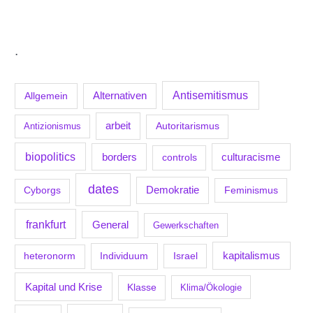
.
Antisemitismus
Allgemein
Alternativen
arbeit
Antizionismus
Autoritarismus
biopolitics
borders
culturacisme
controls
dates
Demokratie
Feminismus
Cyborgs
frankfurt
General
Gewerkschaften
kapitalismus
Individuum
Israel
heteronorm
Kapital und Krise
Klasse
Klima/Ökologie