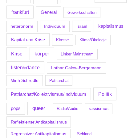
frankfurt
General
Gewerkschaften
kapitalismus
Individuum
Israel
heteronorm
Kapital und Krise
Klasse
Klima/Ökologie
körper
Krise
Linker Mainstream
listen&dance
Lothar Galow-Bergemann
Minh Schredle
Patriarchat
Politik
Patriarchat/Kollektivismus/Individuum
queer
pops
Radio/Audio
rassismus
Reflektierter Antikapitalismus
Regressiver Antikapitalismus
Schland