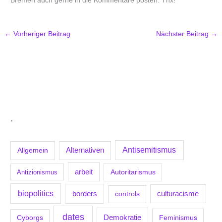
Bremen auch gerne in die Kommentare posten. Thx!
←
Vorheriger Beitrag
Nächster Beitrag
→
.
Antisemitismus
Allgemein
Alternativen
arbeit
Antizionismus
Autoritarismus
biopolitics
borders
culturacisme
controls
dates
Demokratie
Feminismus
Cyborgs