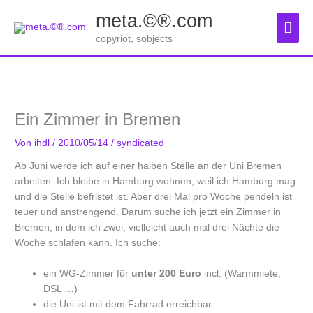
Zum
meta.©®.com
Inhalt
Hau
springen
copyriot, sobjects
Ein Zimmer in Bremen
Von
ihdl
/
2010/05/14
/
syndicated
Ab Juni werde ich auf einer halben Stelle an der Uni Bremen
arbeiten. Ich bleibe in Hamburg wohnen, weil ich Hamburg mag
und die Stelle befristet ist. Aber drei Mal pro Woche pendeln ist
teuer und anstrengend. Darum suche ich jetzt ein Zimmer in
Bremen, in dem ich zwei, vielleicht auch mal drei Nächte die
Woche schlafen kann. Ich suche:
ein WG-Zimmer für
unter 200 Euro
incl. (Warmmiete,
DSL …)
die Uni ist mit dem Fahrrad erreichbar