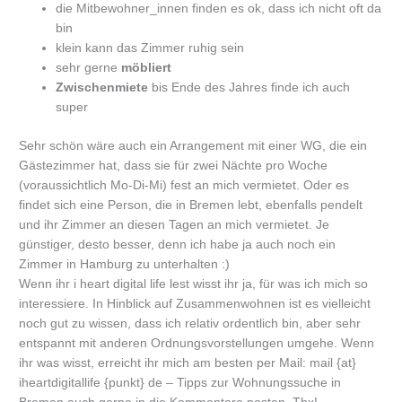
die Mitbewohner_innen finden es ok, dass ich nicht oft da
bin
klein kann das Zimmer ruhig sein
sehr gerne
möbliert
Zwischenmiete
bis Ende des Jahres finde ich auch
super
Sehr schön wäre auch ein Arrangement mit einer WG, die ein
Gästezimmer hat, dass sie für zwei Nächte pro Woche
(voraussichtlich Mo-Di-Mi) fest an mich vermietet. Oder es
findet sich eine Person, die in Bremen lebt, ebenfalls pendelt
und ihr Zimmer an diesen Tagen an mich vermietet. Je
günstiger, desto besser, denn ich habe ja auch noch ein
Zimmer in Hamburg zu unterhalten :)
Wenn ihr i heart digital life lest wisst ihr ja, für was ich mich so
interessiere. In Hinblick auf Zusammenwohnen ist es vielleicht
noch gut zu wissen, dass ich relativ ordentlich bin, aber sehr
entspannt mit anderen Ordnungsvorstellungen umgehe. Wenn
ihr was wisst, erreicht ihr mich am besten per Mail: mail {at}
iheartdigitallife {punkt} de – Tipps zur Wohnungssuche in