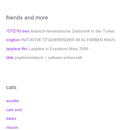
friends and more
"ÖTE"KI-ben
lesbisch-feministische Zeitschrift in der Türkei
iniigfuni
INITIATIVE STUDIERENDER IM IG FARBEN HAUS
ladyfest-ffm
Ladyfest in Frankfurt/ Main 2006
tilde
popfeministisch + seltsam entwurzelt
cats
auvidio
cats end
dates
rhizom