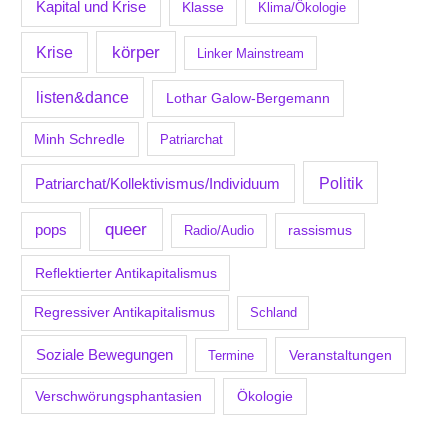
Kapital und Krise
Klasse
Klima/Ökologie
körper
Krise
Linker Mainstream
listen&dance
Lothar Galow-Bergemann
Minh Schredle
Patriarchat
Politik
Patriarchat/Kollektivismus/Individuum
queer
pops
Radio/Audio
rassismus
Reflektierter Antikapitalismus
Regressiver Antikapitalismus
Schland
Soziale Bewegungen
Veranstaltungen
Termine
Verschwörungsphantasien
Ökologie