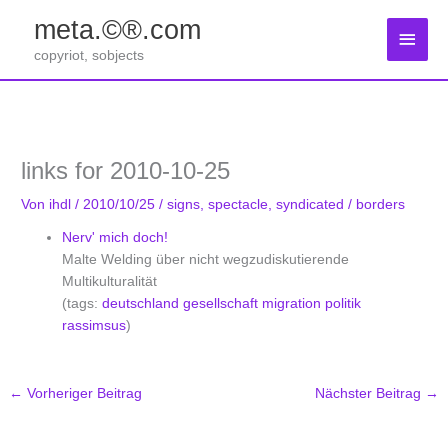
Zum
meta.©®.com
Inhalt
Haup
springen
copyriot, sobjects
links for 2010-10-25
Von
ihdl
/
2010/10/25
/
signs
,
spectacle
,
syndicated
/
borders
Nerv' mich doch!
Malte Welding über nicht wegzudiskutierende
Multikulturalität
(tags:
deutschland
gesellschaft
migration
politik
rassimsus
)
←
Vorheriger Beitrag
Nächster Beitrag
→