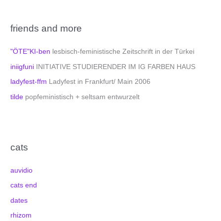
friends and more
"ÖTE"KI-ben
lesbisch-feministische Zeitschrift in der Türkei
iniigfuni
INITIATIVE STUDIERENDER IM IG FARBEN HAUS
ladyfest-ffm
Ladyfest in Frankfurt/ Main 2006
tilde
popfeministisch + seltsam entwurzelt
cats
auvidio
cats end
dates
rhizom