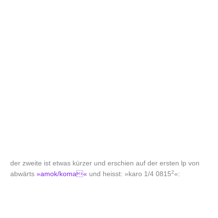
der zweite ist etwas kürzer und erschien auf der ersten lp von
2
abwärts
»amok/koma«
und heisst: »karo 1/4 0815
«: