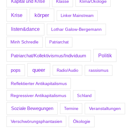
Kapital und Krise
Klasse
Klima/Ökologie
körper
Krise
Linker Mainstream
listen&dance
Lothar Galow-Bergemann
Minh Schredle
Patriarchat
Politik
Patriarchat/Kollektivismus/Individuum
queer
pops
Radio/Audio
rassismus
Reflektierter Antikapitalismus
Regressiver Antikapitalismus
Schland
Soziale Bewegungen
Veranstaltungen
Termine
Verschwörungsphantasien
Ökologie