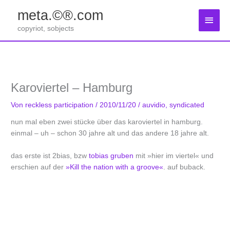
Zum
meta.©®.com
Inhalt
Haup
springen
copyriot, sobjects
Karoviertel – Hamburg
Von
reckless participation
/
2010/11/20
/
auvidio
,
syndicated
nun mal eben zwei stücke über das karoviertel in hamburg.
einmal – uh – schon 30 jahre alt und das andere 18 jahre alt.
das erste ist 2bias, bzw
tobias gruben
mit »hier im viertel« und
erschien auf der
»Kill the nation with a groove«
. auf buback.