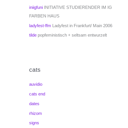
iniigfuni
INITIATIVE STUDIERENDER IM IG
FARBEN HAUS
ladyfest-ffm
Ladyfest in Frankfurt/ Main 2006
tilde
popfeministisch + seltsam entwurzelt
cats
auvidio
cats end
dates
rhizom
signs