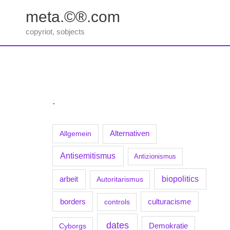
Zum
meta.©®.com
Inhalt
springen
copyriot, sobjects
.
Allgemein
Alternativen
Antisemitismus
Antizionismus
biopolitics
arbeit
Autoritarismus
borders
culturacisme
controls
dates
Demokratie
Cyborgs