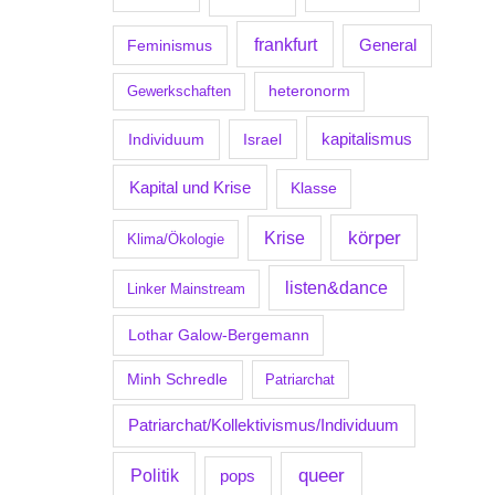
frankfurt
Feminismus
General
Gewerkschaften
heteronorm
kapitalismus
Individuum
Israel
Kapital und Krise
Klasse
körper
Krise
Klima/Ökologie
listen&dance
Linker Mainstream
Lothar Galow-Bergemann
Minh Schredle
Patriarchat
Patriarchat/Kollektivismus/Individuum
Politik
queer
pops