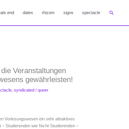
Suchen
ats end
dates
rhizom
signs
spectacle
r die Veranstaltungen
wesens gewährleisten!
ctacle
,
syndicated
/
queer
en Vorlesungswesen ein sehr attraktives
t – Studierenden wie Nicht-Studierenden –