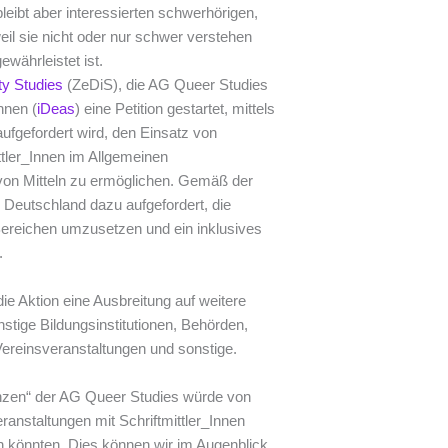
bleibt aber interessierten schwerhörigen,
il sie nicht oder nur schwer verstehen
währleistet ist.
ty Studies
(ZeDiS), die AG Queer Studies
nnen (
iDeas
) eine Petition gestartet, mittels
ufgefordert wird, den Einsatz von
tler_Innen im Allgemeinen
von Mitteln zu ermöglichen. Gemäß der
 Deutschland dazu aufgefordert, die
en Bereichen umzusetzen und ein inklusives
.
die Aktion eine Ausbreitung auf weitere
nstige Bildungsinstitutionen, Behörden,
reinsveranstaltungen und sonstige.
nzen“ der AG Queer Studies würde von
Veranstaltungen mit Schriftmittler_Innen
könnten. Dies können wir im Augenblick