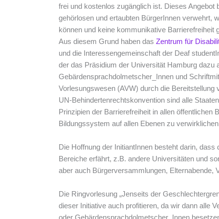
frei und kostenlos zugänglich ist. Dieses Angebot 
gehörlosen und ertaubten BürgerInnen verwehrt, we
können und keine kommunikative Barrierefreiheit ge
Aus diesem Grund haben das
Zentrum für Disabili
und die Interessengemeinschaft der Deaf studentI
der das Präsidium der Universität Hamburg dazu a
Gebärdensprachdolmetscher_Innen und Schriftmit
Vorlesungswesen (AVW) durch die Bereitstellung 
UN-Behindertenrechtskonvention sind alle Staaten
Prinzipien der Barrierefreiheit in allen öffentlich
Bildungssystem auf allen Ebenen zu verwirklichen
Die Hoffnung der InitiantInnen besteht darin, dass 
Bereiche erfährt, z.B. andere Universitäten und so
aber auch Bürgerversammlungen, Elternabende, Ve
Die Ringvorlesung „Jenseits der Geschlechtergre
dieser Initiative auch profitieren, da wir dann alle 
oder Gebärdensprachdolmetscher_Innen besetzen 