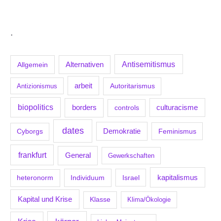
.
Antisemitismus
Allgemein
Alternativen
arbeit
Antizionismus
Autoritarismus
biopolitics
borders
culturacisme
controls
dates
Demokratie
Feminismus
Cyborgs
frankfurt
General
Gewerkschaften
kapitalismus
Individuum
Israel
heteronorm
Kapital und Krise
Klasse
Klima/Ökologie