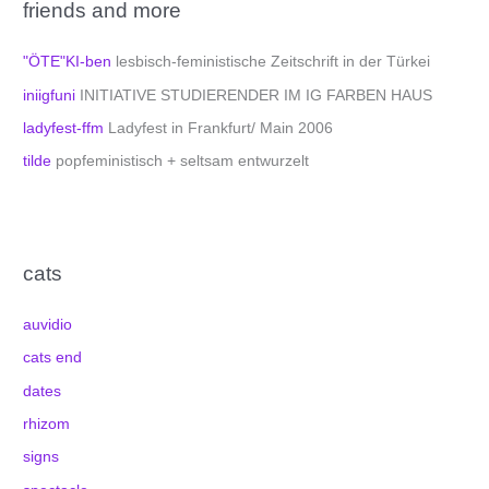
friends and more
"ÖTE"KI-ben
lesbisch-feministische Zeitschrift in der Türkei
iniigfuni
INITIATIVE STUDIERENDER IM IG FARBEN HAUS
ladyfest-ffm
Ladyfest in Frankfurt/ Main 2006
tilde
popfeministisch + seltsam entwurzelt
cats
auvidio
cats end
dates
rhizom
signs