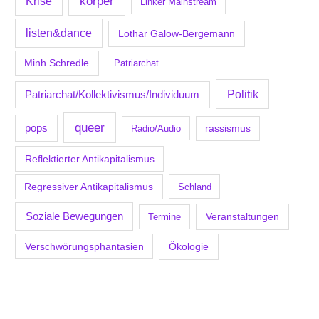
körper
Krise
Linker Mainstream
listen&dance
Lothar Galow-Bergemann
Minh Schredle
Patriarchat
Politik
Patriarchat/Kollektivismus/Individuum
queer
pops
Radio/Audio
rassismus
Reflektierter Antikapitalismus
Regressiver Antikapitalismus
Schland
Soziale Bewegungen
Veranstaltungen
Termine
Verschwörungsphantasien
Ökologie