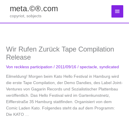
Zum
meta.©®.com
Inhalt
Haup
springen
copyriot, sobjects
Wir Rufen Zurück Tape Compilation
Release
Von
reckless participation
/
2011/09/16
/
spectacle
,
syndicated
Eilmeldung! Morgen beim Kato Hello Festival in Hamburg wird
die erste Tape Compilation, der Demo Dandies, des Label Joint-
Ventures von Gagarin Records und Sozialistischer Plattenbau
veröffentlich. Das Hello Festival wird im Gartenkunstnetz,
Eifflerstraße 35 Hamburg stattfinden. Organisiert von dem
Comic Laden Kato. Folgendes steht da auf dem Programm:
Die KATO …