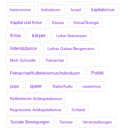
kapitalismus
Individuum
Israel
heteronorm
Kapital und Krise
Klasse
Klima/Ökologie
körper
Krise
Linker Mainstream
listen&dance
Lothar Galow-Bergemann
Minh Schredle
Patriarchat
Politik
Patriarchat/Kollektivismus/Individuum
queer
pops
Radio/Audio
rassismus
Reflektierter Antikapitalismus
Regressiver Antikapitalismus
Schland
Soziale Bewegungen
Veranstaltungen
Termine