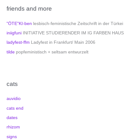
friends and more
"ÖTE"KI-ben
lesbisch-feministische Zeitschrift in der Türkei
iniigfuni
INITIATIVE STUDIERENDER IM IG FARBEN HAUS
ladyfest-ffm
Ladyfest in Frankfurt/ Main 2006
tilde
popfeministisch + seltsam entwurzelt
cats
auvidio
cats end
dates
rhizom
signs