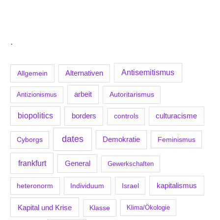
.
Antisemitismus
Allgemein
Alternativen
arbeit
Antizionismus
Autoritarismus
biopolitics
borders
culturacisme
controls
dates
Demokratie
Feminismus
Cyborgs
frankfurt
General
Gewerkschaften
kapitalismus
Individuum
Israel
heteronorm
Kapital und Krise
Klasse
Klima/Ökologie