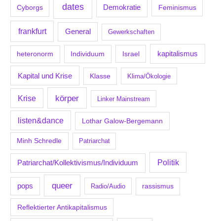
dates
Demokratie
Feminismus
Cyborgs
frankfurt
General
Gewerkschaften
kapitalismus
Individuum
Israel
heteronorm
Kapital und Krise
Klasse
Klima/Ökologie
körper
Krise
Linker Mainstream
listen&dance
Lothar Galow-Bergemann
Minh Schredle
Patriarchat
Politik
Patriarchat/Kollektivismus/Individuum
queer
pops
Radio/Audio
rassismus
Reflektierter Antikapitalismus