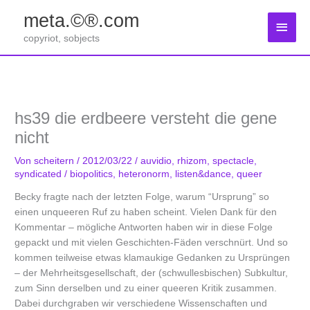
Zum
meta.©®.com
Inhalt
Haup
springen
copyriot, sobjects
hs39 die erdbeere versteht die gene
nicht
Von
scheitern
/
2012/03/22
/
auvidio
,
rhizom
,
spectacle
,
syndicated
/
biopolitics
,
heteronorm
,
listen&dance
,
queer
Becky fragte nach der letzten Folge, warum “Ursprung” so
einen unqueeren Ruf zu haben scheint. Vielen Dank für den
Kommentar – mögliche Antworten haben wir in diese Folge
gepackt und mit vielen Geschichten-Fäden verschnürt. Und so
kommen teilweise etwas klamaukige Gedanken zu Ursprüngen
– der Mehrheitsgesellschaft, der (schwullesbischen) Subkultur,
zum Sinn derselben und zu einer queeren Kritik zusammen.
Dabei durchgraben wir verschiedene Wissenschaften und