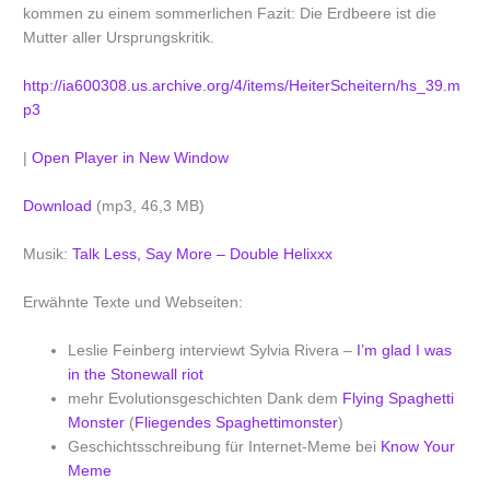
kommen zu einem sommerlichen Fazit: Die Erdbeere ist die
Mutter aller Ursprungskritik.
http://ia600308.us.archive.org/4/items/HeiterScheitern/hs_39.m
p3
|
Open Player in New Window
Download
(mp3, 46,3 MB)
Musik:
Talk Less, Say More – Double Helixxx
Erwähnte Texte und Webseiten:
Leslie Feinberg interviewt Sylvia Rivera –
I’m glad I was
in the Stonewall riot
mehr Evolutionsgeschichten Dank dem
Flying Spaghetti
Monster
(
Fliegendes Spaghettimonster
)
Geschichtsschreibung für Internet-Meme bei
Know Your
Meme