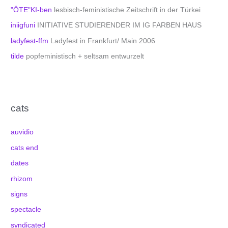
"ÖTE"KI-ben
lesbisch-feministische Zeitschrift in der Türkei
iniigfuni
INITIATIVE STUDIERENDER IM IG FARBEN HAUS
ladyfest-ffm
Ladyfest in Frankfurt/ Main 2006
tilde
popfeministisch + seltsam entwurzelt
cats
auvidio
cats end
dates
rhizom
signs
spectacle
syndicated