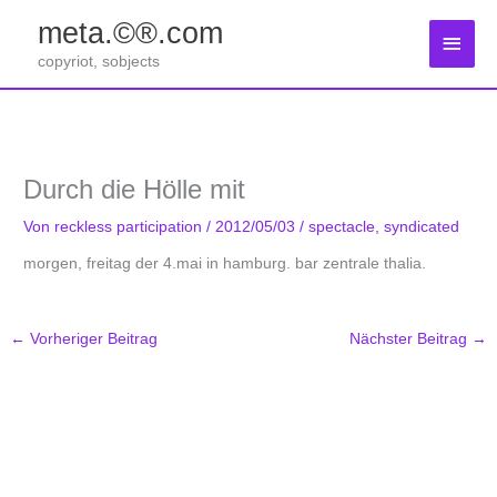
Zum
meta.©®.com
Inhalt
Haup
springen
copyriot, sobjects
Durch die Hölle mit
Von
reckless participation
/
2012/05/03
/
spectacle
,
syndicated
morgen, freitag der 4.mai in hamburg. bar zentrale thalia.
←
Vorheriger Beitrag
Nächster Beitrag
→