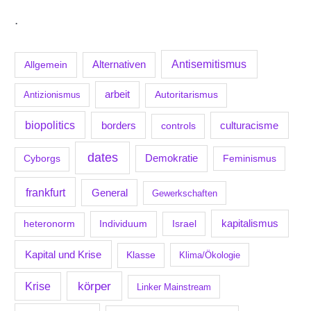
.
Antisemitismus
Allgemein
Alternativen
arbeit
Antizionismus
Autoritarismus
biopolitics
borders
culturacisme
controls
dates
Demokratie
Feminismus
Cyborgs
frankfurt
General
Gewerkschaften
kapitalismus
Individuum
Israel
heteronorm
Kapital und Krise
Klasse
Klima/Ökologie
körper
Krise
Linker Mainstream