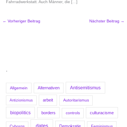
Fahrradwerkstatt. Auch Männer, die […]
←
Vorheriger Beitrag
Nächster Beitrag
→
.
Antisemitismus
Allgemein
Alternativen
arbeit
Antizionismus
Autoritarismus
biopolitics
borders
culturacisme
controls
dates
Demokratie
Feminismus
Cyborgs