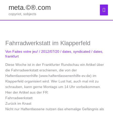
Zum
meta.©®.com
Inhalt
Hau
springen
copyriot, sobjects
Fahrradwerkstatt im Klapperfeld
Von
Faites votre jeu!
/
2012/07/20
/
dates
,
syndicated
/
dates
,
frankfurt
Diese Woche ist in der Frankfurter Rundschau ein Artikel über
die Fahrradwerkstatt erschienen, die von der
Haftentlassenenhilfe (www.haftentlassenenhilfe-ev.de) im
Klapperfeld organisiert wird. Wer Lust hat, auch mal mit zu
schrauben, kann gerne Montags um 14 Uhr vorbeikommen.
Hier der Artikel aus der FR:
Fahrradwerkstatt
Zurück im Knast
Nicht nur Haftentlassene nutzen das ehemalige Gefängnis als