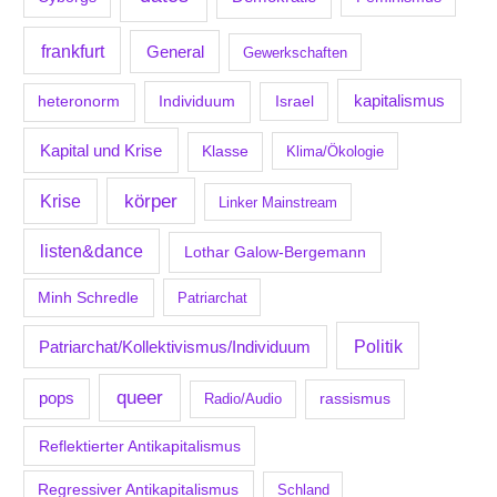
frankfurt
General
Gewerkschaften
kapitalismus
Individuum
Israel
heteronorm
Kapital und Krise
Klasse
Klima/Ökologie
körper
Krise
Linker Mainstream
listen&dance
Lothar Galow-Bergemann
Minh Schredle
Patriarchat
Politik
Patriarchat/Kollektivismus/Individuum
queer
pops
Radio/Audio
rassismus
Reflektierter Antikapitalismus
Regressiver Antikapitalismus
Schland