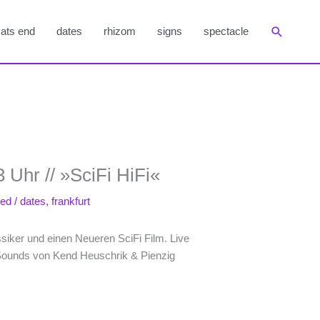
Suchen
ats end
dates
rhizom
signs
spectacle
 Uhr // »SciFi HiFi«
ted
/
dates
,
frankfurt
ssiker und einen Neueren SciFi Film. Live
t Sounds von Kend Heuschrik & Pienzig