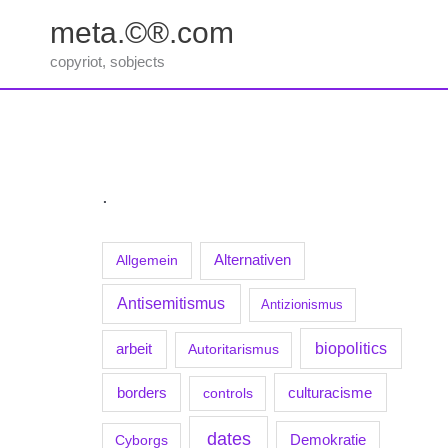
Zum
meta.©®.com
Inhalt
springen
copyriot, sobjects
.
Allgemein
Alternativen
Antisemitismus
Antizionismus
biopolitics
arbeit
Autoritarismus
borders
culturacisme
controls
dates
Demokratie
Cyborgs