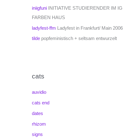
iniigfuni
INITIATIVE STUDIERENDER IM IG
FARBEN HAUS
ladyfest-ffm
Ladyfest in Frankfurt/ Main 2006
tilde
popfeministisch + seltsam entwurzelt
cats
auvidio
cats end
dates
rhizom
signs