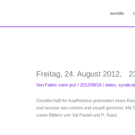
auvidio
c
Freitag, 24. August 2012, 23
Von
Faites votre jeu!
/
2012/08/16
/
dates
,
syndica
Gesellschaft für Kopfhörkino präsentiert einen Kla
und tanzbar neu vertont und visuell geremixt. Mi
sowie Bildern von Val Pastel und P. Toast.