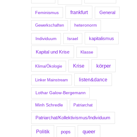
frankfurt
Feminismus
General
Gewerkschaften
heteronorm
kapitalismus
Individuum
Israel
Kapital und Krise
Klasse
körper
Krise
Klima/Ökologie
listen&dance
Linker Mainstream
Lothar Galow-Bergemann
Minh Schredle
Patriarchat
Patriarchat/Kollektivismus/Individuum
Politik
queer
pops