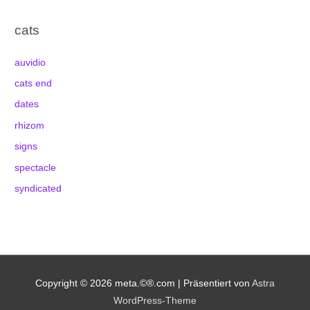
cats
auvidio
cats end
dates
rhizom
signs
spectacle
syndicated
Copyright © 2026
meta.©®.com
| Präsentiert von
Astra
WordPress-Theme