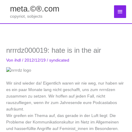
Zum
meta.©®.com
Inhalt
Haup
springen
copyriot, sobjects
nrrrdz000019: hate is in the air
Von
ihdl
/
2012/12/19
/
syndicated
Wir sind wieder da! Eigentlich waren wir nie weg, nur haben wir
es ein paar Monate lang nicht geschafft, uns zum nrrrdzen
zusammen zu setzen. Wir hoffen auf jeden Fall, nicht
rauszufliegen, wenn ihr zum Jahresende eure Podcastabos
aufräumt.
Wir greifen ein Thema auf, das gerade in der Luft liegt: Die
Probleme der Kommunikationskultur im Netz im Allgemeinen
und hasserfüllte Angriffe auf Feminist_innen im Besonderen.