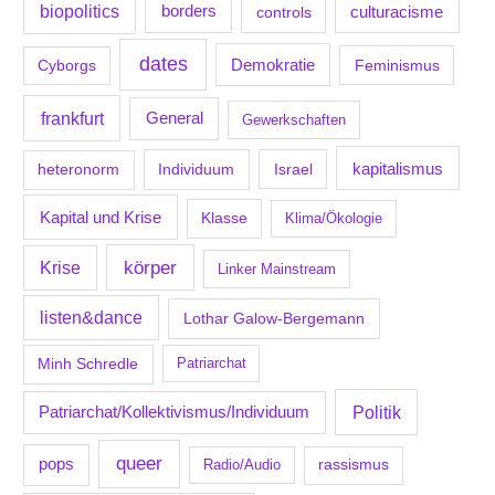
biopolitics
borders
culturacisme
controls
dates
Demokratie
Feminismus
Cyborgs
frankfurt
General
Gewerkschaften
kapitalismus
Individuum
Israel
heteronorm
Kapital und Krise
Klasse
Klima/Ökologie
körper
Krise
Linker Mainstream
listen&dance
Lothar Galow-Bergemann
Minh Schredle
Patriarchat
Politik
Patriarchat/Kollektivismus/Individuum
queer
pops
Radio/Audio
rassismus