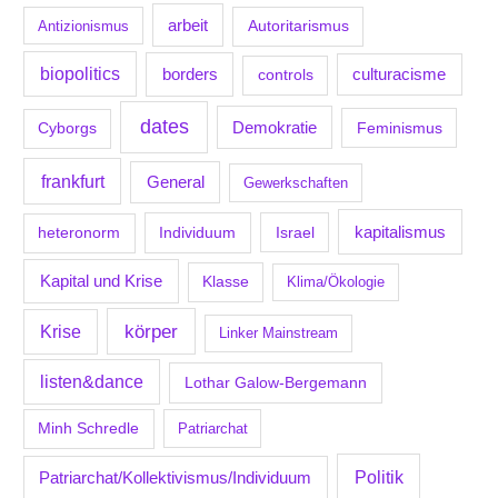
arbeit
Antizionismus
Autoritarismus
biopolitics
borders
culturacisme
controls
dates
Demokratie
Feminismus
Cyborgs
frankfurt
General
Gewerkschaften
kapitalismus
Individuum
Israel
heteronorm
Kapital und Krise
Klasse
Klima/Ökologie
körper
Krise
Linker Mainstream
listen&dance
Lothar Galow-Bergemann
Minh Schredle
Patriarchat
Politik
Patriarchat/Kollektivismus/Individuum