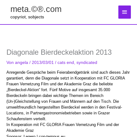
Zum
meta.©®.com
Inhalt
Haup
springen
copyriot, sobjects
Diagonale Bierdeckelaktion 2013
Von
angela
/
2013/03/01
/
cats end
,
syndicated
Anregende Gespräche beim Feierabendgetränk sind auch dieses Jahr
garantiert, denn die Diagonale setzt in Kooperation mit FC GLORIA
Frauen Vernetzung Film und der Akademie Graz die beliebte
„Bierdeckel-Aktion“ fort. Fünf Motive auf insgesamt 35.000
Bierdeckeln bringen dabei wichtige Themen im Bereich
(Un-)Gleichstellung von Frauen und Männern auf den Tisch. Die
umweltfreundlich hergestellten Bierdeckel werden in den Festival-
Locations, in Partnergastronomiebetrieben sowie in Grazer
Schaufenstern verteilt.
I
n Kooperation mit FC GLORIA Frauen Vernetzung Film und der
Akademie Graz
Sponsor: Legero | con-tempus.eu