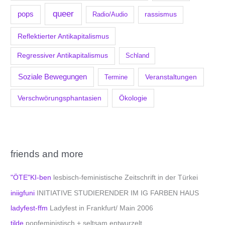
queer
pops
Radio/Audio
rassismus
Reflektierter Antikapitalismus
Regressiver Antikapitalismus
Schland
Soziale Bewegungen
Veranstaltungen
Termine
Verschwörungsphantasien
Ökologie
friends and more
"ÖTE"KI-ben
lesbisch-feministische Zeitschrift in der Türkei
iniigfuni
INITIATIVE STUDIERENDER IM IG FARBEN HAUS
ladyfest-ffm
Ladyfest in Frankfurt/ Main 2006
tilde
popfeministisch + seltsam entwurzelt