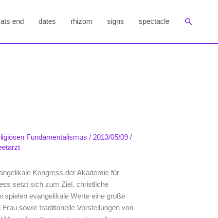
Suchen
ats end
dates
rhizom
signs
spectacle
eligiösen Fundamentalismus
/
2013/05/09
/
eetarzt
vangelikale Kongress der Akademie für
ss setzt sich zum Ziel, christliche
 spielen evangelikale Werte eine große
Frau sowie traditionelle Vorstellungen von