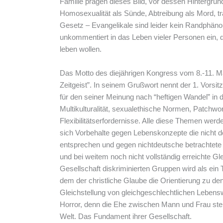
Familie prägen dieses Bild, vor dessen Hintergrun
Homosexualität als Sünde, Abtreibung als Mord, tra
Gesetz – Evangelikale sind leider kein Randphäno
unkommentiert in das Leben vieler Personen ein, 
leben wollen.
Das Motto des diejährigen Kongress vom 8.-11. Mai
Zeitgeist”. In seinem Grußwort nennt der 1. Vorsit
für den seiner Meinung nach “heftigen Wandel” in 
Multikulturalität, sexualethische Normen, Patchwo
Flexibilitätserfordernisse. Alle diese Themen wer
sich Vorbehalte gegen Lebenskonzepte die nicht d
entsprechen und gegen nichtdeutsche betrachtet
und bei weitem noch nicht vollständig erreichte Gl
Gesellschaft diskriminierten Gruppen wird als ein 
dem der christliche Glaube die Orientierung zu den
Gleichstellung von gleichgeschlechtlichen Lebensw
Horror, denn die Ehe zwischen Mann und Frau steh
Welt. Das Fundament ihrer Gesellschaft.