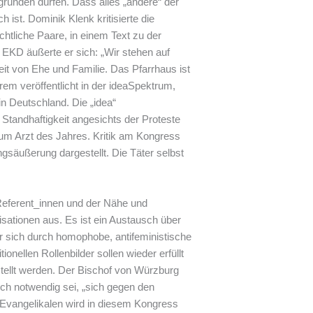
ründen dürfen. Dass alles „andere“ der
h ist. Dominik Klenk kritisierte die
htliche Paare, in einem Text zu der
 EKD äußerte er sich: „Wir stehen auf
eit von Ehe und Familie. Das Pfarrhaus ist
em veröffentlicht in der ideaSpektrum,
n Deutschland. Die „idea“
Standhaftigkeit angesichts der Proteste
um Arzt des Jahres. Kritik am Kongress
ngsäußerung dargestellt. Die Täter selbst
Referent_innen und der Nähe und
sationen aus. Es ist ein Austausch über
r sich durch homophobe, antifeministische
nellen Rollenbilder sollen wieder erfüllt
ellt werden. Der Bischof von Würzburg
uch notwendig sei, „sich gegen den
on Evangelikalen wird in diesem Kongress