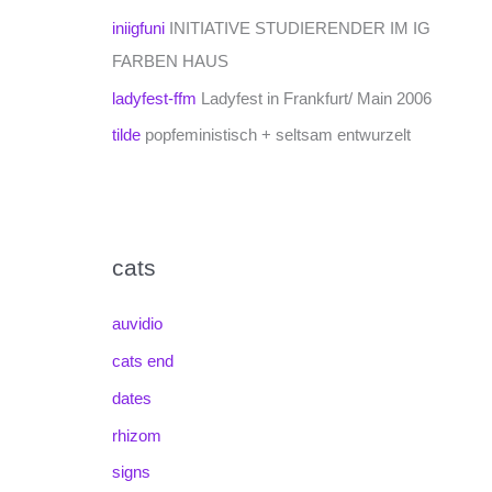
iniigfuni
INITIATIVE STUDIERENDER IM IG
FARBEN HAUS
ladyfest-ffm
Ladyfest in Frankfurt/ Main 2006
tilde
popfeministisch + seltsam entwurzelt
cats
auvidio
cats end
dates
rhizom
signs