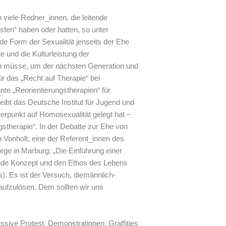
viele Redner_innen, die leitende
sten“ haben oder hatten, so unter
de Form der Sexualität jenseits der Ehe
 und die Kulturleistung der
en müsse, um der nächsten Generation und
ür das „Recht auf Therapie“ bei
nte „Reorientierungstherapien“ für
ibt das Deutsche Institut für Jugend und
rpunkt auf Homosexualität gelegt hat –
gstherapie“. In der Debatte zur Ehe von
h Vonholt, eine der Referent_innen des
rge in Marburg: „Die Einführung einer
ende Konzept und den Ethos des Lebens
). Es ist der Versuch, diemännlich-
 aufzulösen. Dem sollten wir uns
sive Protest, Demonstrationen, Graffities