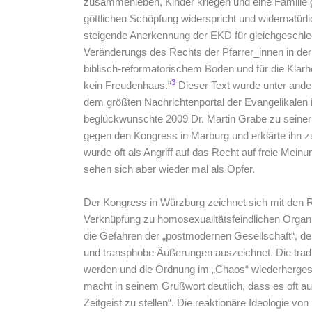
zusammenleben, Kinder kriegen und eine Familie g
göttlichen Schöpfung widerspricht und widernatürlic
steigende Anerkennung der EKD für gleichgeschlec
Veränderungs des Rechts der Pfarrer_innen in der
biblisch-reformatorischem Boden und für die Klarh
3
kein Freudenhaus.“
Dieser Text wurde unter ander
dem größten Nachrichtenportal der Evangelikalen i
beglückwunschte 2009 Dr. Martin Grabe zu seiner 
gegen den Kongress in Marburg und erklärte ihn z
wurde oft als Angriff auf das Recht auf freie Meinu
sehen sich aber wieder mal als Opfer.
Der Kongress in Würzburg zeichnet sich mit den 
Verknüpfung zu homosexualitätsfeindlichen Organi
die Gefahren der „postmodernen Gesellschaft“, de
und transphobe Äußerungen auszeichnet. Die traditio
werden und die Ordnung im „Chaos“ wiederhergest
macht in seinem Grußwort deutlich, dass es oft a
Zeitgeist zu stellen“. Die reaktionäre Ideologie v