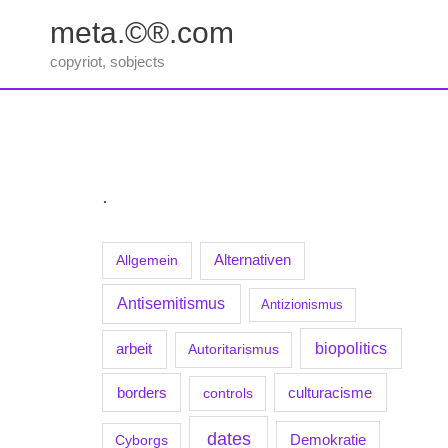
Zum
meta.©®.com
Inhalt
springen
copyriot, sobjects
.
Allgemein
Alternativen
Antisemitismus
Antizionismus
biopolitics
arbeit
Autoritarismus
borders
culturacisme
controls
dates
Demokratie
Cyborgs