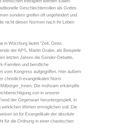
d Menschen therapiert werden sollen.
ditionelle Geschlechterrollen als Gottes
men sondern greifen oft ungehindert und
die nicht diesen Normen nach ihr Leben
 in Würzburg lautet “Zeit. Geist.
zende der APS, Martin Grabe, als Beispiele
den letzten Jahren die Gender-Debatte,
rk-Familien und berufliche
den vom Kongress aufgegriffen. Hier äußern
er christlich-evangelikalen Norm
e Mitbürger_Innen. Die mühsam erkämpfte
eichberechtigung von in unserer
Trend der Gegenwart heruntergespielt, in
 wirklichen Werten ermöglichen soll. Die
eisen ist für Evangelikale der absolute
t für die Ordnung in einer chaotischen