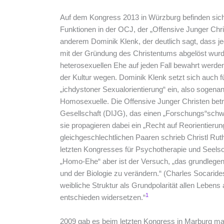
Auf dem Kongress 2013 in Würzburg befinden sich 
Funktionen in der OCJ, der „Offensive Junger Chri
anderem Dominik Klenk, der deutlich sagt, dass je
mit der Gründung des Christentums abgelöst wurde
heterosexuellen Ehe auf jeden Fall bewahrt werd
der Kultur wegen. Dominik Klenk setzt sich auch f
„ichdystoner Sexualorientierung“ ein, also sogenan
Homosexuelle. Die Offensive Junger Christen betre
Gesellschaft (DIJG), das einen „Forschungs“schwe
sie propagieren dabei ein „Recht auf Reorientierun
gleichgeschlechtlichen Paaren schrieb Christl Rut
letzten Kongresses für Psychotherapie und Seelso
„Homo-Ehe“ aber ist der Versuch, „das grundleg
und der Biologie zu verändern.“ (Charles Socarides
weibliche Struktur als Grundpolarität allen Lebens
1
entschieden widersetzen.“
2009 gab es beim letzten Kongress in Marburg mas