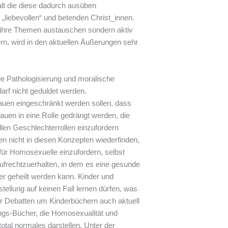
lt die diese dadurch ausüben
 „liebevollen“ und betenden Christ_innen.
er ihre Themen austauschen sondern aktiv
rn, wird in den aktuellen Äußerungen sehr
e Pathologisierung und moralische
arf nicht geduldet werden.
rauen eingeschränkt werden sollen, dass
auen in eine Rolle gedrängt werden, die
ellen Geschlechterrollen einzufordern
n nicht in diesen Konzepten wiederfinden,
ür Homosexuelle einzufordern, selbst
 aufrechtzuerhalten, in dem es eine gesunde
er geheilt werden kann. Kinder und
tellung auf keinen Fall lernen dürfen, was
ner Debatten um Kinderbüchern auch aktuell
ungs-Bücher, die Homosexualität und
total normales darstellen. Unter der