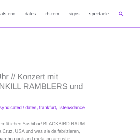
Suchen
ats end
dates
rhizom
signs
spectacle
hr // Konzert mit
NKILL RAMBLERS und
syndicated
/
dates
,
frankfurt
,
listen&dance
er gemütlichen Sushibar! BLACKBIRD RAUM
Cruz, USA und was sie da fabrizieren,
anarcho-punk and metal on acoustic