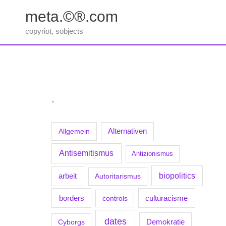
Zum
meta.©®.com
Inhalt
springen
copyriot, sobjects
.
Allgemein
Alternativen
Antisemitismus
Antizionismus
biopolitics
arbeit
Autoritarismus
borders
culturacisme
controls
dates
Demokratie
Cyborgs