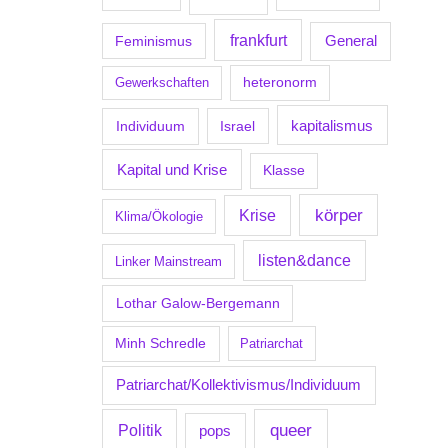
frankfurt
Feminismus
General
Gewerkschaften
heteronorm
kapitalismus
Individuum
Israel
Kapital und Krise
Klasse
körper
Krise
Klima/Ökologie
listen&dance
Linker Mainstream
Lothar Galow-Bergemann
Minh Schredle
Patriarchat
Patriarchat/Kollektivismus/Individuum
Politik
queer
pops