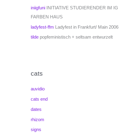
iniigfuni
INITIATIVE STUDIERENDER IM IG
FARBEN HAUS
ladyfest-ffm
Ladyfest in Frankfurt/ Main 2006
tilde
popfeministisch + seltsam entwurzelt
cats
auvidio
cats end
dates
rhizom
signs