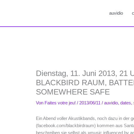
auvidio
c
Dienstag, 11. Juni 2013, 21 U
BLACKBIRD RAUM, BATTE
SOMEWHERE SAFE
Von
Faites votre jeu!
/
2013/06/11
/
auvidio
,
dates
,
Ein Abend voller Akustikbands, noch dazu in d
(facebook.com/blackbirdraum) kommen aus Santa 
beschreiben sie selbst als »music influenced by 