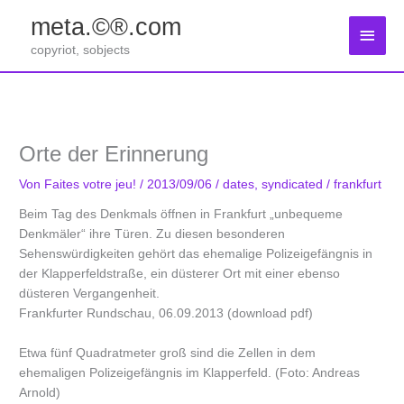
Zum
meta.©®.com
Inhalt
Haup
springen
copyriot, sobjects
Orte der Erinnerung
Von
Faites votre jeu!
/
2013/09/06
/
dates
,
syndicated
/
frankfurt
Beim Tag des Denkmals öffnen in Frankfurt „unbequeme
Denkmäler“ ihre Türen. Zu diesen besonderen
Sehenswürdigkeiten gehört das ehemalige Polizeigefängnis in
der Klapperfeldstraße, ein düsterer Ort mit einer ebenso
düsteren Vergangenheit.
Frankfurter Rundschau, 06.09.2013 (download pdf)
Etwa fünf Quadratmeter groß sind die Zellen in dem
ehemaligen Polizeigefängnis im Klapperfeld. (Foto: Andreas
Arnold)