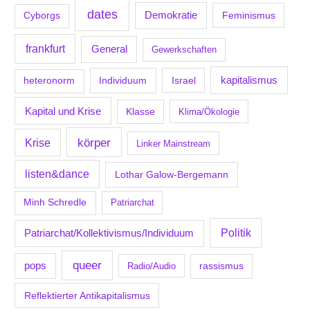
dates
Demokratie
Feminismus
Cyborgs
frankfurt
General
Gewerkschaften
kapitalismus
Individuum
Israel
heteronorm
Kapital und Krise
Klasse
Klima/Ökologie
körper
Krise
Linker Mainstream
listen&dance
Lothar Galow-Bergemann
Minh Schredle
Patriarchat
Politik
Patriarchat/Kollektivismus/Individuum
queer
pops
Radio/Audio
rassismus
Reflektierter Antikapitalismus