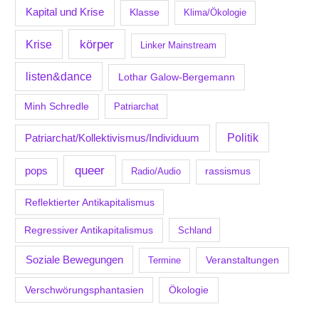
Kapital und Krise
Klasse
Klima/Ökologie
körper
Krise
Linker Mainstream
listen&dance
Lothar Galow-Bergemann
Minh Schredle
Patriarchat
Politik
Patriarchat/Kollektivismus/Individuum
queer
pops
Radio/Audio
rassismus
Reflektierter Antikapitalismus
Regressiver Antikapitalismus
Schland
Soziale Bewegungen
Veranstaltungen
Termine
Verschwörungsphantasien
Ökologie