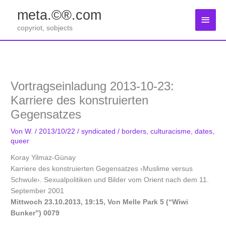
Zum
meta.©®.com
Inhalt
Haup
springen
copyriot, sobjects
Vortragseinladung 2013-10-23:
Karriere des konstruierten
Gegensatzes
Von
W.
/
2013/10/22
/
syndicated
/
borders
,
culturacisme
,
dates
,
queer
Koray Yilmaz-Günay
Karriere des konstruierten Gegensatzes ‹Muslime versus
Schwule›. Sexualpolitiken und Bilder vom Orient nach dem 11.
September 2001
Mittwoch 23.10.2013, 19:15, Von Melle Park 5 (“Wiwi
Bunker”) 0079