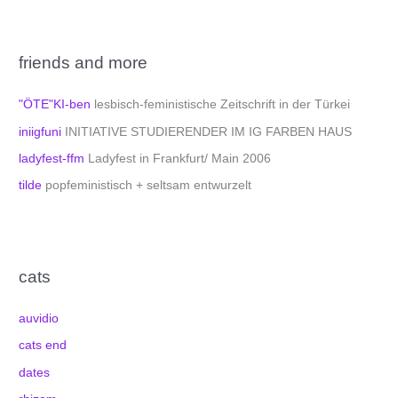
friends and more
"ÖTE"KI-ben
lesbisch-feministische Zeitschrift in der Türkei
iniigfuni
INITIATIVE STUDIERENDER IM IG FARBEN HAUS
ladyfest-ffm
Ladyfest in Frankfurt/ Main 2006
tilde
popfeministisch + seltsam entwurzelt
cats
auvidio
cats end
dates