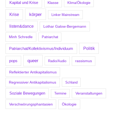
Kapital und Krise
Klasse
Klima/Ökologie
körper
Krise
Linker Mainstream
listen&dance
Lothar Galow-Bergemann
Minh Schredle
Patriarchat
Politik
Patriarchat/Kollektivismus/Individuum
queer
pops
Radio/Audio
rassismus
Reflektierter Antikapitalismus
Regressiver Antikapitalismus
Schland
Soziale Bewegungen
Veranstaltungen
Termine
Verschwörungsphantasien
Ökologie