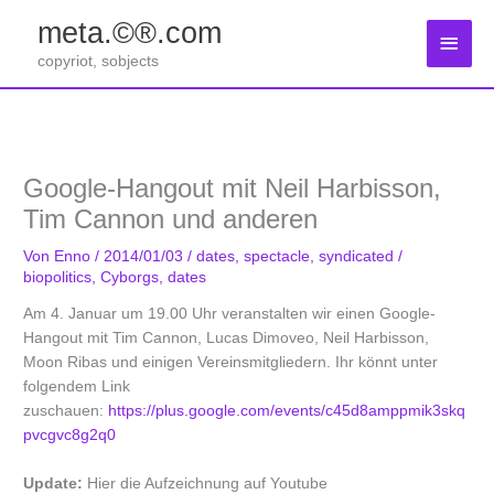
Zum
meta.©®.com
Inhalt
Haup
springen
copyriot, sobjects
Google-Hangout mit Neil Harbisson,
Tim Cannon und anderen
Von
Enno
/
2014/01/03
/
dates
,
spectacle
,
syndicated
/
biopolitics
,
Cyborgs
,
dates
Am 4. Januar um 19.00 Uhr veranstalten wir einen Google-
Hangout mit Tim Cannon, Lucas Dimoveo, Neil Harbisson,
Moon Ribas und einigen Vereinsmitgliedern. Ihr könnt unter
folgendem Link
zuschauen:
https://plus.google.com/events/c45d8amppmik3skq
pvcgvc8g2q0
Update:
Hier die Aufzeichnung auf Youtube