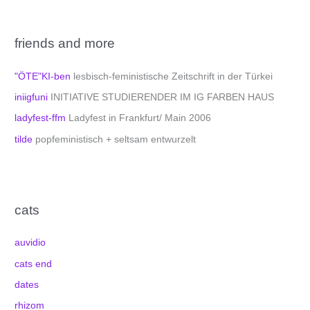
friends and more
"ÖTE"KI-ben
lesbisch-feministische Zeitschrift in der Türkei
iniigfuni
INITIATIVE STUDIERENDER IM IG FARBEN HAUS
ladyfest-ffm
Ladyfest in Frankfurt/ Main 2006
tilde
popfeministisch + seltsam entwurzelt
cats
auvidio
cats end
dates
rhizom