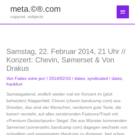
Zum
meta.©®.com
Inhalt
Haup
springen
copyriot, sobjects
Samstag, 22. Februar 2014, 21 Uhr //
Konzert: Chevin, Sømerset & Von
Drakus
Von
Faites votre jeu!
/
2014/02/10
/
dates
,
syndicated
/
dates
,
frankfurt
Samstagabend, endlich wieder mal ein Konzert im (jetzt
beheizten) Klapperfeld. Chevin (chevin.bandcamp.com) aus
Dresden, das sind vier Menschen, verdammt gute Texte, die
keine/r versteht, auf alles zerstörenden Fastcore/Trash mit
»Premium-Deutschpunk«-Siegel. Die aus Münster kommenden
Sømerset (somersethc.bandcamp.com) dagegen wechseln von
schnellem und angepisstem Hardcore zu düsteren, fast schon