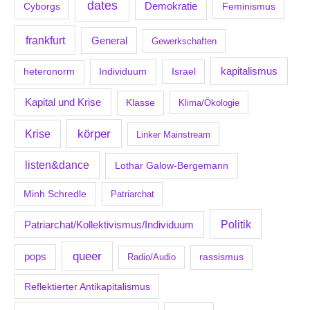
dates
Demokratie
Feminismus
Cyborgs
frankfurt
General
Gewerkschaften
kapitalismus
Individuum
Israel
heteronorm
Kapital und Krise
Klasse
Klima/Ökologie
körper
Krise
Linker Mainstream
listen&dance
Lothar Galow-Bergemann
Minh Schredle
Patriarchat
Politik
Patriarchat/Kollektivismus/Individuum
queer
pops
Radio/Audio
rassismus
Reflektierter Antikapitalismus