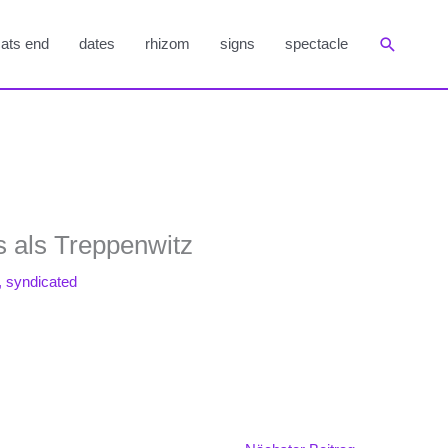
Suchen
ats end
dates
rhizom
signs
spectacle
 als Treppenwitz
,
syndicated