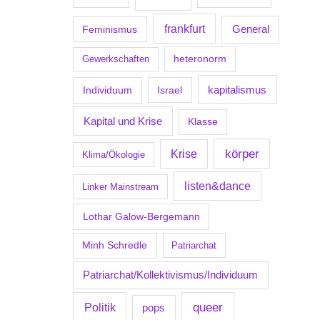
frankfurt
Feminismus
General
Gewerkschaften
heteronorm
kapitalismus
Individuum
Israel
Kapital und Krise
Klasse
körper
Krise
Klima/Ökologie
listen&dance
Linker Mainstream
Lothar Galow-Bergemann
Minh Schredle
Patriarchat
Patriarchat/Kollektivismus/Individuum
Politik
queer
pops