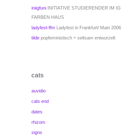
iniigfuni
INITIATIVE STUDIERENDER IM IG
FARBEN HAUS
ladyfest-ffm
Ladyfest in Frankfurt/ Main 2006
tilde
popfeministisch + seltsam entwurzelt
cats
auvidio
cats end
dates
rhizom
signs