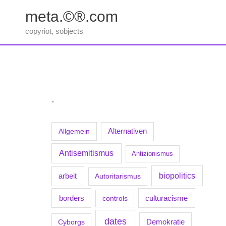
Zum
meta.©®.com
Inhalt
springen
copyriot, sobjects
.
Allgemein
Alternativen
Antisemitismus
Antizionismus
biopolitics
arbeit
Autoritarismus
borders
culturacisme
controls
dates
Demokratie
Cyborgs