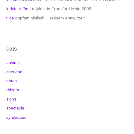
ladyfest-ffm
Ladyfest in Frankfurt/ Main 2006
tilde
popfeministisch + seltsam entwurzelt
cats
auvidio
cats end
dates
rhizom
signs
spectacle
syndicated