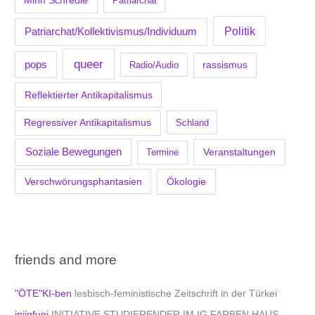
Minh Schredle
Patriarchat
Politik
Patriarchat/Kollektivismus/Individuum
queer
pops
Radio/Audio
rassismus
Reflektierter Antikapitalismus
Regressiver Antikapitalismus
Schland
Soziale Bewegungen
Veranstaltungen
Termine
Verschwörungsphantasien
Ökologie
friends and more
"ÖTE"KI-ben
lesbisch-feministische Zeitschrift in der Türkei
iniigfuni
INITIATIVE STUDIERENDER IM IG FARBEN HAUS