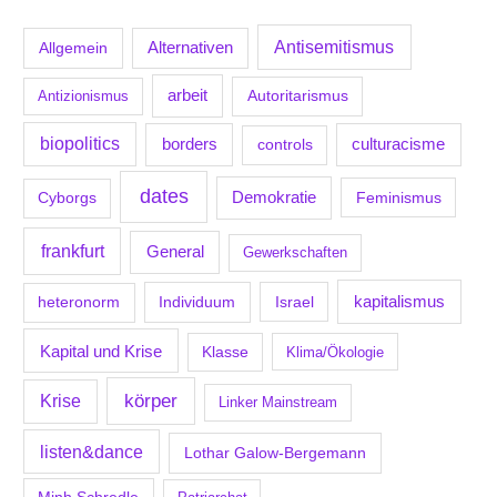
Antisemitismus
Allgemein
Alternativen
arbeit
Antizionismus
Autoritarismus
biopolitics
borders
culturacisme
controls
dates
Demokratie
Feminismus
Cyborgs
frankfurt
General
Gewerkschaften
kapitalismus
Individuum
Israel
heteronorm
Kapital und Krise
Klasse
Klima/Ökologie
körper
Krise
Linker Mainstream
listen&dance
Lothar Galow-Bergemann