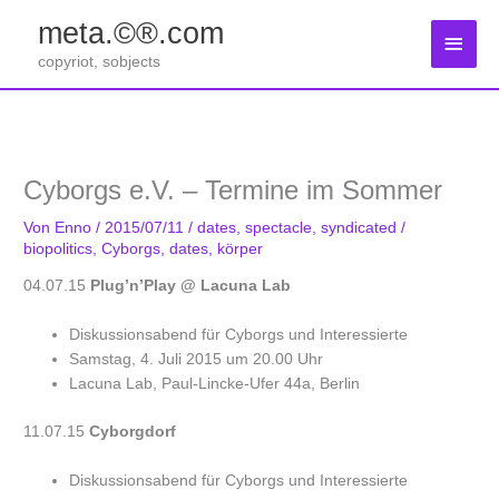
Zum
meta.©®.com
Inhalt
Haup
springen
copyriot, sobjects
Cyborgs e.V. – Termine im Sommer
Von
Enno
/
2015/07/11
/
dates
,
spectacle
,
syndicated
/
biopolitics
,
Cyborgs
,
dates
,
körper
04.07.15
Plug’n’Play
@ Lacuna Lab
Diskussionsabend für Cyborgs und Interessierte
Samstag, 4. Juli 2015 um 20.00 Uhr
Lacuna Lab, Paul-Lincke-Ufer 44a, Berlin
11.07.15
Cyborgdorf
Diskussionsabend für Cyborgs und Interessierte