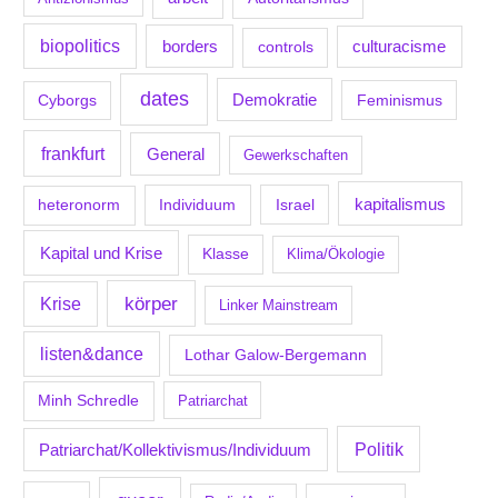
biopolitics
borders
culturacisme
controls
dates
Demokratie
Feminismus
Cyborgs
frankfurt
General
Gewerkschaften
kapitalismus
Individuum
Israel
heteronorm
Kapital und Krise
Klasse
Klima/Ökologie
körper
Krise
Linker Mainstream
listen&dance
Lothar Galow-Bergemann
Minh Schredle
Patriarchat
Politik
Patriarchat/Kollektivismus/Individuum