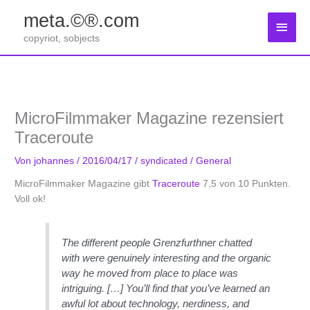
Zum
meta.©®.com
Inhalt
Haup
springen
copyriot, sobjects
MicroFilmmaker Magazine rezensiert
Traceroute
Von
johannes
/
2016/04/17
/
syndicated
/
General
MicroFilmmaker Magazine gibt
Traceroute
7,5 von 10 Punkten.
Voll ok!
The different people Grenzfurthner chatted
with were genuinely interesting and the organic
way he moved from place to place was
intriguing. […] You’ll find that you’ve learned an
awful lot about technology, nerdiness, and