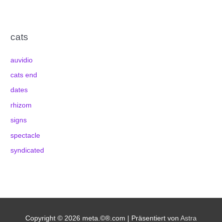
cats
auvidio
cats end
dates
rhizom
signs
spectacle
syndicated
Copyright © 2026
meta.©®.com
| Präsentiert von
Astra