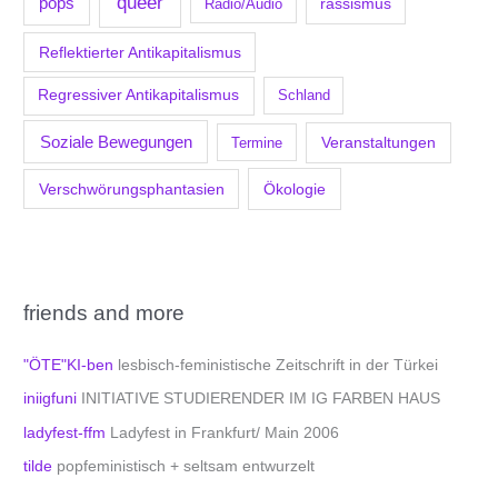
queer
pops
Radio/Audio
rassismus
Reflektierter Antikapitalismus
Regressiver Antikapitalismus
Schland
Soziale Bewegungen
Veranstaltungen
Termine
Verschwörungsphantasien
Ökologie
friends and more
"ÖTE"KI-ben
lesbisch-feministische Zeitschrift in der Türkei
iniigfuni
INITIATIVE STUDIERENDER IM IG FARBEN HAUS
ladyfest-ffm
Ladyfest in Frankfurt/ Main 2006
tilde
popfeministisch + seltsam entwurzelt