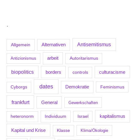
.
Antisemitismus
Allgemein
Alternativen
arbeit
Antizionismus
Autoritarismus
biopolitics
borders
culturacisme
controls
dates
Demokratie
Feminismus
Cyborgs
frankfurt
General
Gewerkschaften
kapitalismus
Individuum
Israel
heteronorm
Kapital und Krise
Klasse
Klima/Ökologie