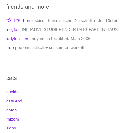
friends and more
"ÖTE"KI-ben
lesbisch-feministische Zeitschrift in der Türkei
iniigfuni
INITIATIVE STUDIERENDER IM IG FARBEN HAUS
ladyfest-ffm
Ladyfest in Frankfurt/ Main 2006
tilde
popfeministisch + seltsam entwurzelt
cats
auvidio
cats end
dates
rhizom
signs