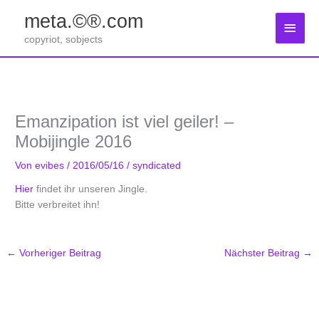
Zum
meta.©®.com
Inhalt
Haup
springen
copyriot, sobjects
Emanzipation ist viel geiler! –
Mobijingle 2016
Von
evibes
/
2016/05/16
/
syndicated
Hier
findet ihr unseren Jingle.
Bitte verbreitet ihn!
←
Vorheriger Beitrag
Nächster Beitrag
→