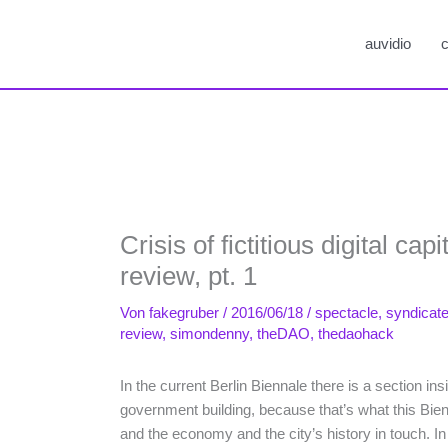
auvidio
c
Crisis of fictitious digital cap
review, pt. 1
Von
fakegruber
/
2016/06/18
/
spectacle
,
syndicat
review
,
simondenny
,
theDAO
,
thedaohack
In the current Berlin Biennale there is a section i
government building, because that’s what this Bien
and the economy and the city’s history in touch. In