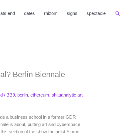
Suchen
ats end
dates
rhizom
signs
spectacle
ital? Berlin Biennale
ed
/
BB9
,
berlin
,
ethereum
,
shituanalytic art
nside a business school in a former GDR
nale is about, putting art and cyberspace
 this section of the show the artist Simon