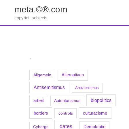
Zum
meta.©®.com
Inhalt
springen
copyriot, sobjects
.
Allgemein
Alternativen
Antisemitismus
Antizionismus
biopolitics
arbeit
Autoritarismus
borders
culturacisme
controls
dates
Demokratie
Cyborgs