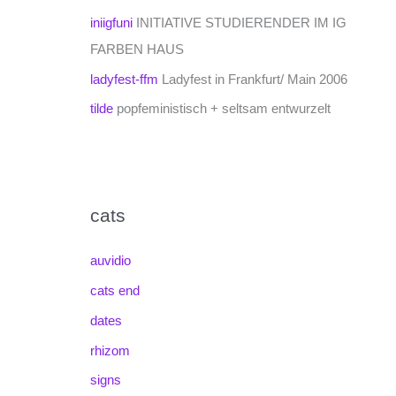
iniigfuni
INITIATIVE STUDIERENDER IM IG
FARBEN HAUS
ladyfest-ffm
Ladyfest in Frankfurt/ Main 2006
tilde
popfeministisch + seltsam entwurzelt
cats
auvidio
cats end
dates
rhizom
signs