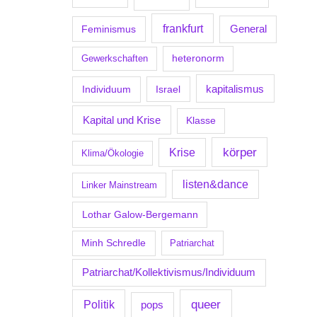
frankfurt
Feminismus
General
Gewerkschaften
heteronorm
kapitalismus
Individuum
Israel
Kapital und Krise
Klasse
körper
Krise
Klima/Ökologie
listen&dance
Linker Mainstream
Lothar Galow-Bergemann
Minh Schredle
Patriarchat
Patriarchat/Kollektivismus/Individuum
Politik
queer
pops