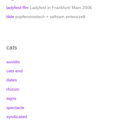
ladyfest-ffm
Ladyfest in Frankfurt/ Main 2006
tilde
popfeministisch + seltsam entwurzelt
cats
auvidio
cats end
dates
rhizom
signs
spectacle
syndicated