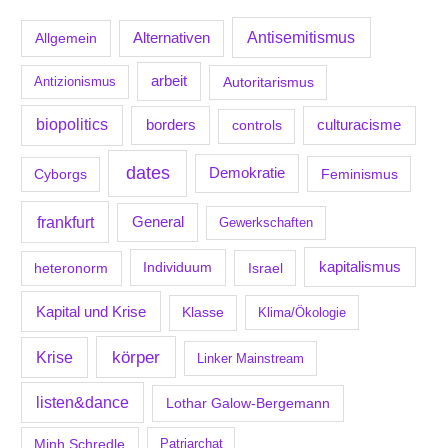
Antisemitismus
Allgemein
Alternativen
arbeit
Antizionismus
Autoritarismus
biopolitics
borders
culturacisme
controls
dates
Demokratie
Feminismus
Cyborgs
frankfurt
General
Gewerkschaften
kapitalismus
Individuum
Israel
heteronorm
Kapital und Krise
Klasse
Klima/Ökologie
körper
Krise
Linker Mainstream
listen&dance
Lothar Galow-Bergemann
Minh Schredle
Patriarchat