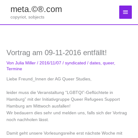
Zum
meta.©®.com
Inhalt
Haup
springen
copyriot, sobjects
Vortrag am 09-11-2016 entfällt!
Von
Julia Miller
/
2016/11/07
/
syndicated
/
dates
,
queer
,
Termine
Liebe Freund_Innen der AG Queer Studies,
leider muss die Veranstaltung “LGBTQI”-Geflüchtete in
Hamburg” mit der Initiativgruppe Queer Refugees Support
Hamburg am Mittwoch ausfallen!
Wir bedauern dies sehr und melden uns, falls sich der Vortrag
noch nachholen lässt.
Damit geht unsere Vorlesungsreihe erst nächste Woche mit